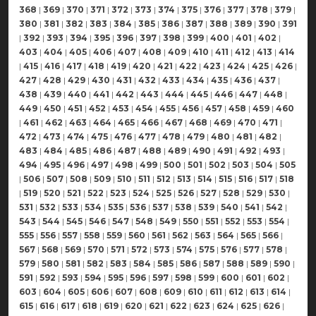
368
|
369
|
370
|
371
|
372
|
373
|
374
|
375
|
376
|
377
|
378
|
379
|
380
|
381
|
382
|
383
|
384
|
385
|
386
|
387
|
388
|
389
|
390
|
391
|
392
|
393
|
394
|
395
|
396
|
397
|
398
|
399
|
400
|
401
|
402
|
403
|
404
|
405
|
406
|
407
|
408
|
409
|
410
|
411
|
412
|
413
|
414
|
415
|
416
|
417
|
418
|
419
|
420
|
421
|
422
|
423
|
424
|
425
|
426
|
427
|
428
|
429
|
430
|
431
|
432
|
433
|
434
|
435
|
436
|
437
|
438
|
439
|
440
|
441
|
442
|
443
|
444
|
445
|
446
|
447
|
448
|
449
|
450
|
451
|
452
|
453
|
454
|
455
|
456
|
457
|
458
|
459
|
460
|
461
|
462
|
463
|
464
|
465
|
466
|
467
|
468
|
469
|
470
|
471
|
472
|
473
|
474
|
475
|
476
|
477
|
478
|
479
|
480
|
481
|
482
|
483
|
484
|
485
|
486
|
487
|
488
|
489
|
490
|
491
|
492
|
493
|
494
|
495
|
496
|
497
|
498
|
499
|
500
|
501
|
502
|
503
|
504
|
505
|
506
|
507
|
508
|
509
|
510
|
511
|
512
|
513
|
514
|
515
|
516
|
517
|
518
|
519
|
520
|
521
|
522
|
523
|
524
|
525
|
526
|
527
|
528
|
529
|
530
|
531
|
532
|
533
|
534
|
535
|
536
|
537
|
538
|
539
|
540
|
541
|
542
|
543
|
544
|
545
|
546
|
547
|
548
|
549
|
550
|
551
|
552
|
553
|
554
|
555
|
556
|
557
|
558
|
559
|
560
|
561
|
562
|
563
|
564
|
565
|
566
|
567
|
568
|
569
|
570
|
571
|
572
|
573
|
574
|
575
|
576
|
577
|
578
|
579
|
580
|
581
|
582
|
583
|
584
|
585
|
586
|
587
|
588
|
589
|
590
|
591
|
592
|
593
|
594
|
595
|
596
|
597
|
598
|
599
|
600
|
601
|
602
|
603
|
604
|
605
|
606
|
607
|
608
|
609
|
610
|
611
|
612
|
613
|
614
|
615
|
616
|
617
|
618
|
619
|
620
|
621
|
622
|
623
|
624
|
625
|
626
|