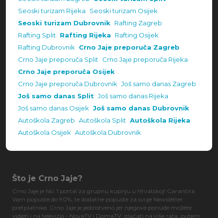
Seoski turizam Rijeka
Seoski turizam Osijek
Seoski turizam Dubrovnik
Rafting Zagreb
Rafting Split
Rafting Rijeka
Rafting Osijek
Rafting Dubrovnik
Crno Jaje preporuča Zagreb
Crno Jaje preporuča Split
Crno Jaje preporuča Rijeka
Crno Jaje preporuča Osijek
Crno Jaje preporuča Dubrovnik
Još samo danas Zagreb
Još samo danas Split
Još samo danas Rijeka
Još samo danas Osijek
Još samo danas Dubrovnik
Autoškola Zagreb
Autoškola Split
Autoškola Rijeka
Autoškola Osijek
Autoškola Dubrovnik
Što je Crno Jaje?
Crno Jaje je No. 1 portal za grupnu kupnju u Hrvatskoj! Garantira
Vam popuste do 90%, te dodatne popuste za svoje Newsletter
pretplatnike. Crno Jaje je jedinstveno jer njegove ponude možete
vidjeti i na televiziji - NovaTV i DomaTV, plaćati na više rata, putem