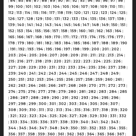
|
84
|
85
|
86
|
87
|
88
|
89
|
90
|
91
|
92
|
93
|
94
|
95
|
96
|
97
|
98
|
99
|
100
|
101
|
102
|
103
|
104
|
105
|
106
|
107
|
108
|
109
|
110
|
111
|
112
|
113
|
114
|
115
|
116
|
117
|
118
|
119
|
120
|
121
|
122
|
123
|
124
|
125
|
126
|
127
|
128
|
129
|
130
|
131
|
132
|
133
|
134
|
135
|
136
|
137
|
138
|
139
|
140
|
141
|
142
|
143
|
144
|
145
|
146
|
147
|
148
|
149
|
150
|
151
|
152
|
153
|
154
|
155
|
156
|
157
|
158
|
159
|
160
|
161
|
162
|
163
|
164
|
165
|
166
|
167
|
168
|
169
|
170
|
171
|
172
|
173
|
174
|
175
|
176
|
177
|
178
|
179
|
180
|
181
|
182
|
183
|
184
|
185
|
186
|
187
|
188
|
189
|
190
|
191
|
192
|
193
|
194
|
195
|
196
|
197
|
198
|
199
|
200
|
201
|
202
|
203
|
204
|
205
|
206
|
207
|
208
|
209
|
210
|
211
|
212
|
213
|
214
|
215
|
216
|
217
|
218
|
219
|
220
|
221
|
222
|
223
|
224
|
225
|
226
|
227
|
228
|
229
|
230
|
231
|
232
|
233
|
234
|
235
|
236
|
237
|
238
|
239
|
240
|
241
|
242
|
243
|
244
|
245
|
246
|
247
|
248
|
249
|
250
|
251
|
252
|
253
|
254
|
255
|
256
|
257
|
258
|
259
|
260
|
261
|
262
|
263
|
264
|
265
|
266
|
267
|
268
|
269
|
270
|
271
|
272
|
273
|
274
|
275
|
276
|
277
|
278
|
279
|
280
|
281
|
282
|
283
|
284
|
285
|
286
|
287
|
288
|
289
|
290
|
291
|
292
|
293
|
294
|
295
|
296
|
297
|
298
|
299
|
300
|
301
|
302
|
303
|
304
|
305
|
306
|
307
|
308
|
309
|
310
|
311
|
312
|
313
|
314
|
315
|
316
|
317
|
318
|
319
|
320
|
321
|
322
|
323
|
324
|
325
|
326
|
327
|
328
|
329
|
330
|
331
|
332
|
333
|
334
|
335
|
336
|
337
|
338
|
339
|
340
|
341
|
342
|
343
|
344
|
345
|
346
|
347
|
348
|
349
|
350
|
351
|
352
|
353
|
354
|
355
|
356
|
357
|
358
|
359
|
360
|
361
|
362
|
363
|
364
|
365
|
366
|
367
|