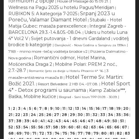
formulom 2 opcije
|
House of Massage do 15.09.21.
|
Wellness na Pagu 2025 u hotelu Pagus/Meridijan
|
Srpanj 2023 u
RUBIKON 5: A kategorija 7-2025
|
Poreču, Valamar Diamant Hotel
Stubaki - Hotel
|
Matija Gubec: masaža parexcellence
Integral Zagreb -
|
BARCELONA 29.3.-1.4.&05.-08.04.
Uskrs u hotelu Luna
|
4* Vol.2 V
Svijet putovanja - 1 dnevni Gardaland
voditelj
|
|
brodice b kategorije
|
|
Darojković - Nova Godina u Sarajevu za 199kn
7169 - mirno more -tečaj voditelja brodice v2
|
Pizzeria Dalmatino -
Romantični odmor, Hotel Marina,
Nova godina
|
Mošćenička Draga 2
Mobilne Polari: PREM 2 noć.,
|
2.7.-28.7
|
|
3
Romantic ljeto za dvoje u Hotelu Phoenix 4* '16.
Hotel Terme Sv. Martin:
masaže+antistresna masaža B
|
Božić 2021.
Hotel Sport
|
Resort Belvedere: 2 HB 04.-07.08.
|
4* - Detox programi u saunama
Kamp Zablaće***,
|
Baška, Mobilne kućice
|
|
Biograd - Sani tours 7PP 01.09. - 30.09.
1
|
2
|
3
|
4
|
5
|
6
|
7
|
8
|
9
|
10
|
11
|
12
|
13
|
14
|
15
|
16
|
17
|
18
|
19
|
20
|
21
|
22
|
23
|
24
|
25
|
26
|
27
|
28
|
29
|
30
|
31
|
32
|
33
|
34
|
35
|
36
|
37
|
38
|
39
|
40
|
41
|
42
|
43
|
44
|
45
|
46
|
47
|
48
|
49
|
50
|
51
|
52
|
53
|
54
|
55
|
56
|
57
|
58
|
59
|
60
|
61
|
62
|
63
|
64
|
65
|
66
|
67
|
68
|
69
|
70
|
71
|
72
|
73
|
74
|
75
|
76
|
77
|
78
|
79
|
80
|
81
|
82
|
83