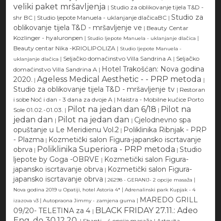
veliki paket mršavljenja
|
Studio za oblikovanje tijela T&D -
Studio za
shr BC
|
Studio ljepote Manuela - uklanjanje dlačicaBC
|
oblikovanje tijela T&D - mršavljenje ve
|
Beauty Centar
Kozlinger - hyaluronpen
|
|
Studio ljepote Manuela - uklanjanje dlačica
Beauty centar Nika -KRIOLIPOLIZA
|
Studio ljepote Manuela -
|
Seljačko domaćinstvo Villa Sandrina A
|
Seljačko
uklanjanje dlačica
Hotel Trakošćan: Nova godina
domaćinstvo Villa Sandrina A
|
Ageless Medical Aesthetic - - PRP metoda
2020.
|
|
Studio za oblikovanje tijela T&D - mršavljenje tv
|
Restoran
i sobe Noć i dan - 3 dana za dvoje A
|
Maistra - Mobilne kućice Porto
Pilot na jedan dan 6/18
Pilot na
Sole 01.02.-01.03.
|
|
jedan dan
Pilot na jedan dan
Cjelodnevno spa
|
|
opuštanje u Le Meridienu Vol.2
Poliklinika Ribnjak - PRP
|
- Plazma
Kozmetički salon Figura-japansko iscrtavanje
|
Poliklinika Superiora - PRP metoda
obrva
Studio
|
|
ljepote by Goga -OBRVE
Kozmetički salon Figura-
|
japansko iscrtavanje obrva
Kozmetički salon Figura-
|
japansko iscrtavanje obrva
|
|
26298 - GERANIJ- 2 opcije masaža
|
Nova godina 2019 u Opatiji, hotel Astoria 4*
Adrenalinski park Kupjak - 4
MAREDO GRILL
|
|
izazova v3
Autopraona Jimmy - zamjena guma
BLACK FRIDAY 27.11.: Adeo
09/20- TELETINA za 4
|
Eng, do 30.12.20.
|
Shanti - 4 opcije masaža
|
Artevita