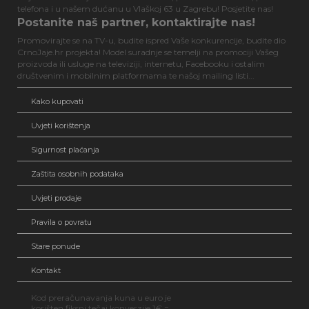
telefona i u našem dućanu u Vlaškoj 63 u Zagrebu! Posjetite nas!
Postanite naš partner, kontaktirajte nas!
Promovirajte se na TV-u, budite ispred Vaše konkurencije, budite dio
CrnoJaje.hr projekta! Model suradnje se temelji na promociji Vašeg
proizvoda ili usluge na televiziji, internetu, Facebooku i ostalim
društvenim i mobilnim platformama te našoj mailing listi...
Kako kupovati
Uvjeti korištenja
Sigurnost plaćanja
Zaštita osobnih podataka
Uvjeti prodaje
Pravila o povratu
Stare ponude
Kontakt
Kod preračunavanja kuna u euro je
korišten fiksni tečaj konverzije 1€ =