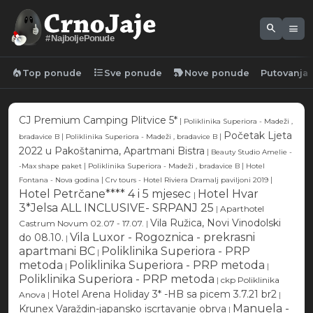
search
menu
#NajboljePonude
local_fire_department
format_list_bulleted
new_label
Top ponude
Sve ponude
Nove ponude
Putovanja
CJ Premium Camping Plitvice 5*
|
Poliklinika Superiora - Madeži ,
Početak Ljeta
|
|
bradavice B
Poliklinika Superiora - Madeži , bradavice B
2022 u Pakoštanima, Apartmani Bistra
|
Beauty Studio Amelie -
|
|
-Max shape paket
Poliklinika Superiora - Madeži , bradavice B
Hotel
|
|
Fontana - Nova godina
Crv tours - Hotel Riviera Dramalj paviljoni 2019
Hotel Petrčane**** 4 i 5 mjesec
Hotel Hvar
|
3*Jelsa ALL INCLUSIVE- SRPANJ 25
|
Aparthotel
Vila Ružica, Novi Vinodolski
Castrum Novum 02.07 - 17.07.
|
Vila Luxor - Rogoznica - prekrasni
do 08.10.
|
apartmani BC
Poliklinika Superiora - PRP
|
metoda
Poliklinika Superiora - PRP metoda
|
|
Poliklinika Superiora - PRP metoda
|
ckp Poliklinika
Hotel Arena Holiday 3* -HB sa picem 3.7.21 br2
Anova
|
|
Manuela -
Krunex Varaždin-japansko iscrtavanje obrva
|