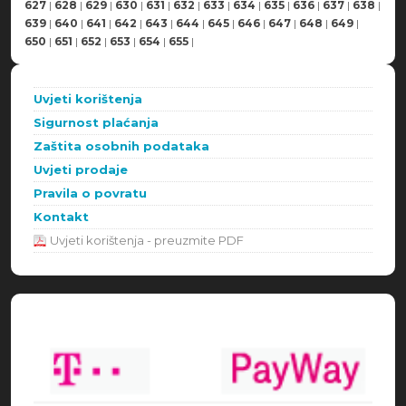
627
|
628
|
629
|
630
|
631
|
632
|
633
|
634
|
635
|
636
|
637
|
638
|
639
|
640
|
641
|
642
|
643
|
644
|
645
|
646
|
647
|
648
|
649
|
650
|
651
|
652
|
653
|
654
|
655
|
Uvjeti korištenja
Sigurnost plaćanja
Zaštita osobnih podataka
Uvjeti prodaje
Pravila o povratu
Kontakt
Uvjeti korištenja - preuzmite PDF
Načini plaćanja