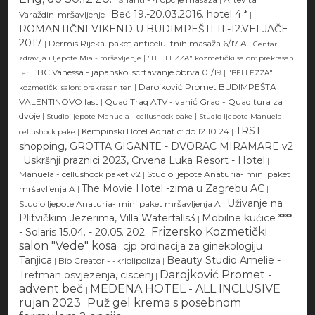
Beč 19.-20.03.2016. hotel 4 *
Varaždin-mršavljenje
|
|
ROMANTIČNI VIKEND U BUDIMPEŠTI 11.-12.VELJAČE
2017
|
Dermis Rijeka-paket anticelulitnih masaža 6/17 A
|
Centar
|
zdravlja i ljepote Mia - mršavljenje
"BELLEZZA" kozmetički salon: prekrasan
|
BC Vanessa - japansko iscrtavanje obrva 01/19
|
ten
"BELLEZZA"
|
Darojković Promet BUDIMPEŠTA
kozmetički salon: prekrasan ten
VALENTINOVO last
|
Quad Traq ATV -Ivanić Grad - Quad tura za
dvoje
|
|
Studio ljepote Manuela - cellushock pake
Studio ljepote Manuela -
TRST
|
Kempinski Hotel Adriatic: do 12.10.24
|
cellushock pake
shopping, GROTTA GIGANTE - DVORAC MIRAMARE v2
Uskršnji praznici 2023, Crvena Luka Resort - Hotel
|
|
Manuela - cellushock paket v2
|
Studio ljepote Anaturia- mini paket
The Movie Hotel -zima u Zagrebu AC
mršavljenja A
|
|
Uživanje na
Studio ljepote Anaturia- mini paket mršavljenja A
|
Plitvičkim Jezerima, Villa Waterfalls3
Mobilne kućice ****
|
Frizersko Kozmetički
- Solaris 15.04. - 20.05. 202
|
salon "Vede" kosa
cjp ordinacija za ginekologiju
|
Tanjica
Beauty Studio Amelie -
|
Bio Creator - -kriolipoliza
|
Darojković Promet -
Tretman osvjezenja, ciscenj
|
advent beč
MEDENA HOTEL - ALL INCLUSIVE
|
rujan 2023
Puž gel krema s posebnom
|