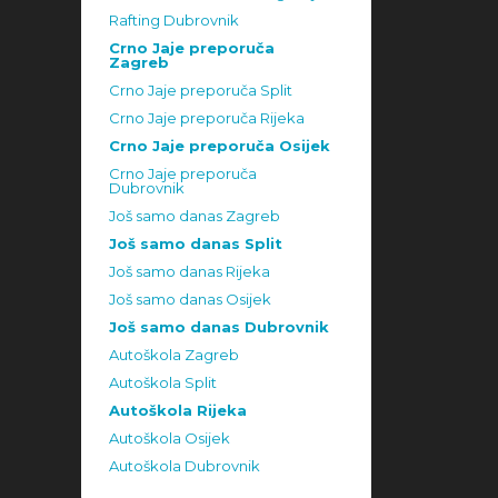
Rafting Dubrovnik
Crno Jaje preporuča
Zagreb
Crno Jaje preporuča Split
Crno Jaje preporuča Rijeka
Crno Jaje preporuča Osijek
Crno Jaje preporuča
Dubrovnik
Još samo danas Zagreb
Još samo danas Split
Još samo danas Rijeka
Još samo danas Osijek
Još samo danas Dubrovnik
Autoškola Zagreb
Autoškola Split
Autoškola Rijeka
Autoškola Osijek
Autoškola Dubrovnik