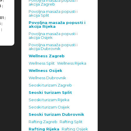
9
|
Povoljna masaža popusti i
akcija Zagreb
3
|
Povoljna masaža popusti i
akcija Split
01
|
Povoljna masaža popusti i
5
|
akcija Rijeka
8
|
Povoljna masaža popusti i
akcija Osijek
Povoljna masaža popusti i
akcija Dubrovnik
Wellness Zagreb
Wellness Split
Wellness Rijeka
Wellness Osijek
Wellness Dubrovnik
Seoski turizam Zagreb
Seoski turizam Split
Seoski turizam Rijeka
Seoski turizam Osijek
Seoski turizam Dubrovnik
Rafting Zagreb
Rafting Split
Rafting Rijeka
Rafting Osijek