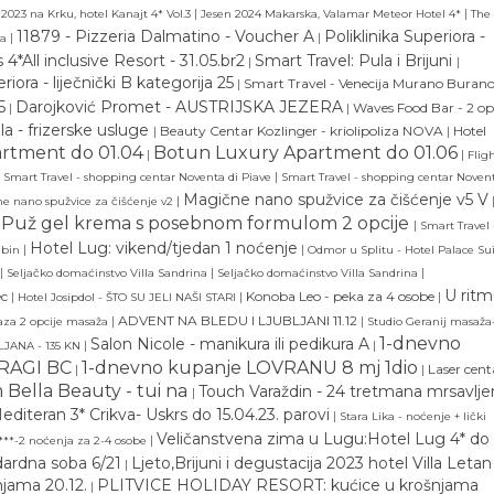
|
|
 2023 na Krku, hotel Kanajt 4* Vol.3
Jesen 2024 Makarska, Valamar Meteor Hotel 4*
The
11879 - Pizzeria Dalmatino - Voucher A
Poliklinika Superiora -
|
|
ta
All inclusive Resort - 31.05.br2
Smart Travel: Pula i Brijuni
|
|
riora - liječnički B kategorija 25
|
Smart Travel - Venecija Murano Buran
5
Darojković Promet - AUSTRIJSKA JEZERA
|
|
Waves Food Bar - 2 op
a - frizerske usluge
|
Beauty Centar Kozlinger - kriolipoliza NOVA
|
Hotel
rtment do 01.04
Botun Luxury Apartment do 01.06
|
|
Flig
|
Smart Travel - shopping centar Noventa di Piave
Smart Travel - shopping centar Novent
Magične nano spužvice za čišćenje v5 V
|
e nano spužvice za čišćenje v2
Puž gel krema s posebnom formulom 2 opcije
|
Smart Travel 
Hotel Lug: vikend/tjedan 1 noćenje
|
|
abin
Odmor u Splitu - Hotel Palace Sui
|
|
|
Seljačko domaćinstvo Villa Sandrina
Seljačko domaćinstvo Villa Sandrina
U rit
ec
|
|
Konoba Leo - peka za 4 osobe
|
Hotel Josipdol - ŠTO SU JELI NAŠI STARI
|
ADVENT NA BLEDU I LJUBLJANI 11.12
|
aza 2 opcije masaža
Studio Geranij masaža
1-dnevno
Salon Nicole - manikura ili pedikura A
|
|
LJANA - 135 KN
RAGI BC
1-dnevno kupanje LOVRANU 8 mj 1dio
|
|
Laser cent
 Bella Beauty - tui na
Touch Varaždin - 24 tretmana mrsavlje
|
editeran 3* Crikva- Uskrs do 15.04.23. parovi
|
Stara Lika - noćenje + lički
Veličanstvena zima u Lugu:Hotel Lug 4* do
|
***-2 noćenja za 2-4 osobe
rdna soba 6/21
Ljeto,Brijuni i degustacija 2023 hotel Villa Letan
|
jama 20.12.
PLITVICE HOLIDAY RESORT: kućice u krošnjama
|