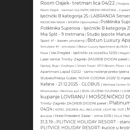
Room Osijek- tretman lica 04/22
|
Proljeće
|
Room Osijek - tretman lica 04/19
NEEM HRVATSKA - 2 pake
liječnički B kategorija 25
LABRANDA Senses 4*
|
Poliklinika Supe
|
MEDICINA RADA I SPORTA OptimaMed
Poliklinika Superiora - liječnički B kategorija 2
Mia Split - 9 tretmana
Studio ljepote Manuel
|
Botun Luxury Apa
Sport 4* - bazen unutarnji
|
|
|
Simulator #1 - simulator
Botun Luxury Apartment do 05.04.
|
Vas Pregled - liječnički za vozačku 12/25
|
Piave
Magičn
Laser centar Trinity-Zagreb-ZAGREB DIODNI paket
|
|
Oprtalj, Buje i Grožnjan
Smart Travel -07.11 Beram, Pićan i L
Apartmani Lapaž 02/22 - samo noćenje preko tjedna
Stubaki/Matija Gubec: NOVA GODINA 2025/ 12.mjes
Kafane - 21.12.2025 - GLOBUS
|
Wellness Centar O
|
Miramarska i Merlinov put
30.04. IZLOŽBA TULIPANA I LJUB
kupanje LOVRANU I MOŠĆENIČKOJ D
Platinum
Trinity-Zagreb-ZAGREB DIODNI paket
|
04/24
M
|
|
HOTEL ZAGREB: ALL INCLUSIVE LIGHT 06.-11.07.
|
Hotel President Zadar - zima 2015
|
doručak
VILLA TINA
31.3.19.
PLITVICE HOLIDAY RESORT - standa
|
PLITVICE HOLIDAY RESORT: kućice u krošn