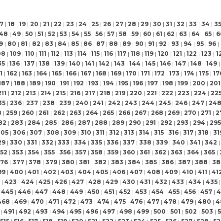
17
|
18
|
19
|
20
|
21
|
22
|
23
|
24
|
25
|
26
|
27
|
28
|
29
|
30
|
31
|
32
|
33
|
34
|
3
48
|
49
|
50
|
51
|
52
|
53
|
54
|
55
|
56
|
57
|
58
|
59
|
60
|
61
|
62
|
63
|
64
|
65
|
6
9
|
80
|
81
|
82
|
83
|
84
|
85
|
86
|
87
|
88
|
89
|
90
|
91
|
92
|
93
|
94
|
95
|
96
|
08
|
109
|
110
|
111
|
112
|
113
|
114
|
115
|
116
|
117
|
118
|
119
|
120
|
121
|
122
|
123
|
1
35
|
136
|
137
|
138
|
139
|
140
|
141
|
142
|
143
|
144
|
145
|
146
|
147
|
148
|
149
|
1
|
162
|
163
|
164
|
165
|
166
|
167
|
168
|
169
|
170
|
171
|
172
|
173
|
174
|
175
|
17
187
|
188
|
189
|
190
|
191
|
192
|
193
|
194
|
195
|
196
|
197
|
198
|
199
|
200
|
201
211
|
212
|
213
|
214
|
215
|
216
|
217
|
218
|
219
|
220
|
221
|
222
|
223
|
224
|
22
35
|
236
|
237
|
238
|
239
|
240
|
241
|
242
|
243
|
244
|
245
|
246
|
247
|
24
8
|
259
|
260
|
261
|
262
|
263
|
264
|
265
|
266
|
267
|
268
|
269
|
270
|
271
|
2
82
|
283
|
284
|
285
|
286
|
287
|
288
|
289
|
290
|
291
|
292
|
293
|
294
|
295
305
|
306
|
307
|
308
|
309
|
310
|
311
|
312
|
313
|
314
|
315
|
316
|
317
|
318
|
31
29
|
330
|
331
|
332
|
333
|
334
|
335
|
336
|
337
|
338
|
339
|
340
|
341
|
342
|
52
|
353
|
354
|
355
|
356
|
357
|
358
|
359
|
360
|
361
|
362
|
363
|
364
|
365
|
76
|
377
|
378
|
379
|
380
|
381
|
382
|
383
|
384
|
385
|
386
|
387
|
388
|
38
99
|
400
|
401
|
402
|
403
|
404
|
405
|
406
|
407
|
408
|
409
|
410
|
411
|
41
|
423
|
424
|
425
|
426
|
427
|
428
|
429
|
430
|
431
|
432
|
433
|
434
|
435
|
445
|
446
|
447
|
448
|
449
|
450
|
451
|
452
|
453
|
454
|
455
|
456
|
457
|
4
468
|
469
|
470
|
471
|
472
|
473
|
474
|
475
|
476
|
477
|
478
|
479
|
480
|
4
|
491
|
492
|
493
|
494
|
495
|
496
|
497
|
498
|
499
|
500
|
501
|
502
|
503
|