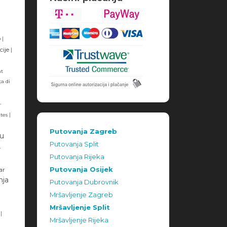
o
|
cije
|
ht
a di
|
-
|
tes
Putovanja Zagreb
mu
Putovanja Split
-
Putovanja Rijeka
Putovanja Osijek
ar
nja
Putovanja Dubrovnik
Mršavljenje Zagreb
Mršavljenje Split
|
Mršavljenje Rijeka