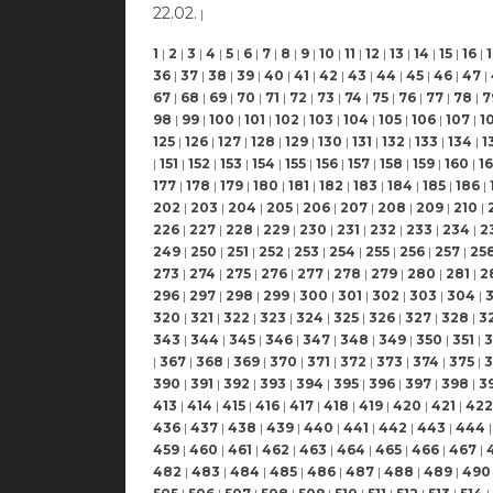
22.02.
|
1
|
2
|
3
|
4
|
5
|
6
|
7
|
8
|
9
|
10
|
11
|
12
|
13
|
14
|
15
|
16
|
36
|
37
|
38
|
39
|
40
|
41
|
42
|
43
|
44
|
45
|
46
|
47
|
67
|
68
|
69
|
70
|
71
|
72
|
73
|
74
|
75
|
76
|
77
|
78
|
7
98
|
99
|
100
|
101
|
102
|
103
|
104
|
105
|
106
|
107
|
1
125
|
126
|
127
|
128
|
129
|
130
|
131
|
132
|
133
|
134
|
1
|
151
|
152
|
153
|
154
|
155
|
156
|
157
|
158
|
159
|
160
|
16
177
|
178
|
179
|
180
|
181
|
182
|
183
|
184
|
185
|
186
|
202
|
203
|
204
|
205
|
206
|
207
|
208
|
209
|
210
|
226
|
227
|
228
|
229
|
230
|
231
|
232
|
233
|
234
|
2
249
|
250
|
251
|
252
|
253
|
254
|
255
|
256
|
257
|
25
273
|
274
|
275
|
276
|
277
|
278
|
279
|
280
|
281
|
2
296
|
297
|
298
|
299
|
300
|
301
|
302
|
303
|
304
|
320
|
321
|
322
|
323
|
324
|
325
|
326
|
327
|
328
|
3
343
|
344
|
345
|
346
|
347
|
348
|
349
|
350
|
351
|
3
|
367
|
368
|
369
|
370
|
371
|
372
|
373
|
374
|
375
|
3
390
|
391
|
392
|
393
|
394
|
395
|
396
|
397
|
398
|
3
413
|
414
|
415
|
416
|
417
|
418
|
419
|
420
|
421
|
422
436
|
437
|
438
|
439
|
440
|
441
|
442
|
443
|
444
|
459
|
460
|
461
|
462
|
463
|
464
|
465
|
466
|
467
|
482
|
483
|
484
|
485
|
486
|
487
|
488
|
489
|
490