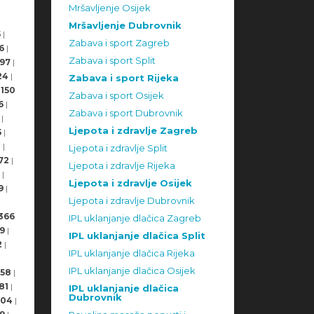
Mršavljenje Osijek
Mršavljenje Dubrovnik
5
|
Zabava i sport Zagreb
6
|
Zabava i sport Split
97
|
24
|
Zabava i sport Rijeka
150
Zabava i sport Osijek
6
|
Zabava i sport Dubrovnik
|
Ljepota i zdravlje Zagreb
5
|
8
|
Ljepota i zdravlje Split
72
|
Ljepota i zdravlje Rijeka
|
Ljepota i zdravlje Osijek
9
|
Ljepota i zdravlje Dubrovnik
366
IPL uklanjanje dlačica Zagreb
9
|
IPL uklanjanje dlačica Split
2
|
IPL uklanjanje dlačica Rijeka
IPL uklanjanje dlačica Osijek
58
|
81
|
IPL uklanjanje dlačica
Dubrovnik
504
|