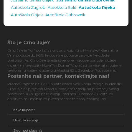
Još samo danas Osijek
Još samo danas Dubrovnik
Autoškola Zagreb
Autoškola Split
Autoškola Rijeka
Autoškola Osijek
Autoškola Dubrovnik
Što je Crno Jaje?
Crno Jaje je No. 1 portal za grupnu kupnju u Hrvatskoj! Garantira
Vam popuste do 90%, te dodatne popuste za svoje Newsletter
pretplatnike. Crno Jaje je jedinstveno jer njegove ponude možete
vidjeti i na televiziji - NovaTV i DomaTV, plaćati na više rata, putem
telefona i u našem dućanu u Vlaškoj 63 u Zagrebu! Posjetite nas!
Postanite naš partner, kontaktirajte nas!
Promovirajte se na TV-u, budite ispred Vaše konkurencije, budite dio
CrnoJaje.hr projekta! Model suradnje se temelji na promociji Vašeg
proizvoda ili usluge na televiziji, internetu, Facebooku i ostalim
društvenim i mobilnim platformama te našoj mailing listi...
Kako kupovati
Uvjeti korištenja
Sigurnost plaćanja