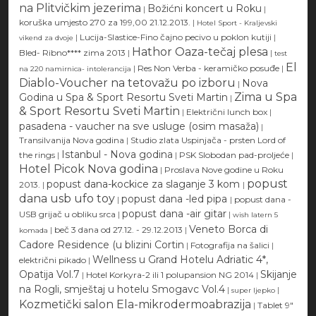
na Plitvičkim jezerima
Božićni koncert u Roku
|
|
koruška umjesto 270 za 199,00 21.12.2013.
|
Hotel Sport - Kraljevski
|
Lucija-Slastice-Fino čajno pecivo u poklon kutiji
|
vikend za dvoje
Hathor Oaza-tečaj plesa
Bled- Ribno**** zima 2013
|
|
test
El
|
Res Non Verba - keramičko posuđe
|
na 220 namirnica- intolerancija
Diablo-Voucher na tetovažu po izboru
Nova
|
Zima u Spa
Godina u Spa & Sport Resortu Sveti Martin
|
& Sport Resortu Sveti Martin
|
Električni lunch box
|
pasadena - vaucher na sve usluge (osim masaža)
|
Transilvanija Nova godina
|
Studio zlata Uspinjača - prsten Lord of
Istanbul - Nova godina
the rings
|
|
PSK Slobodan pad-proljeće
|
Hotel Picok Nova godina
|
Proslava Nove godine u Roku
popust
popust dana-kockice za slaganje 3 kom
2013.
|
|
dana usb ufo toy
popust dana -led pipa
|
|
popust dana -
popust dana -air gitar
USB grijač u obliku srca
|
|
wish latern 5
Veneto Borca di
|
beč 3 dana od 27.12. - 29.12.2013
|
komada
Cadore Residence (u blizini Cortin
|
Fotografija na šalici
|
Wellness u Grand Hotelu Adriatic 4*,
električni pikado
|
Opatija Vol.7
Skijanje
|
Hotel Korkyra-2 ili 1 polupansion NG 2014
|
na Rogli, smještaj u hotelu Smogavc Vol.4
|
|
super ljepko
Kozmetički salon Ela-mikrodermoabrazija
|
Tablet 9"