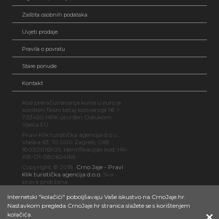
Zaštita osobnih podataka
Uvjeti prodaje
Pravila o povratu
Stare ponude
Kontakt
Kod preračunavanja kuna u euro je
korišten fiksni tečaj konverzije 1€ =
7,53450 HRK utvrđen Odlukom
Vijeća EU
Pravi Klik turistička agencija d.o.o.,
Vlaška 63, 10 000 Zagreb, OIB:
18030016905, Identifikacijski kod: HR-
AB-O1-080624166
Copyright © 2018.
Crno Jaje - Pravi
Klik turistička agencija d.o.o.
Sva
prava pridržana.
Internetski "kolačići" poboljšavaju Vaše iskustvo na CrnoJaje.hr.
Nastavkom pregleda CrnoJaje.hr stranica slažete se s korištenjem
kolačića.