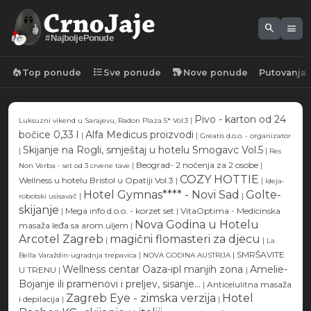
search
menu
#NajboljePonude
local_fire_department
format_list_bulleted
new_label
Top ponude
Sve ponude
Nove ponude
Putovanja
Pivo - karton od 24
|
Luksuzni vikend u Sarajevu, Radon Plaza 5* Vol.3
bočice 0,33 l
Alfa Medicus proizvodi
|
|
Greatis d.o.o. - organizator
Skijanje na Rogli, smještaj u hotelu Smogavc Vol.5
|
|
Res
|
Beograd- 2 noćenja za 2 osobe
|
Non Verba - set od 3 crvene tave
COZY HOTTIE
Wellness u hotelu Bristol u Opatiji Vol.3
|
|
Ideja-
Hotel Gymnas**** - Novi Sad
Golte-
|
|
robotski usisavač
skijanje
|
Mega info d.o.o. - korzet set
|
VitaOptima - Medicinska
Nova Godina u Hotelu
masaža leđa sa arom.uljem
|
Arcotel Zagreb
magični flomasteri za djecu
|
|
La
|
|
SMRŠAVITE
Bella Varaždin-ugradnja trepavica
NOVA GODINA AUSTRIJA
Wellness centar Oaza-ipl manjih zona
Amelie-
U TRENU
|
|
Bojanje ili pramenovi i preljev, sisanje...
|
Anticelulitna masaža
Zagreb Eye - zimska verzija
Hotel
i depilacija
|
|