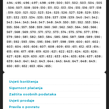
494
|
495
|
496
|
497
|
498
|
499
|
500
|
501
|
502
|
503
|
504
|
505
|
506
|
507
|
508
|
509
|
510
|
511
|
512
|
513
|
514
|
515
|
516
|
517
|
518
|
519
|
520
|
521
|
522
|
523
|
524
|
525
|
526
|
527
|
528
|
529
|
530
|
531
|
532
|
533
|
534
|
535
|
536
|
537
|
538
|
539
|
540
|
541
|
542
|
543
|
544
|
545
|
546
|
547
|
548
|
549
|
550
|
551
|
552
|
553
|
554
|
555
|
556
|
557
|
558
|
559
|
560
|
561
|
562
|
563
|
564
|
565
|
566
|
567
|
568
|
569
|
570
|
571
|
572
|
573
|
574
|
575
|
576
|
577
|
578
|
579
|
580
|
581
|
582
|
583
|
584
|
585
|
586
|
587
|
588
|
589
|
590
|
591
|
592
|
593
|
594
|
595
|
596
|
597
|
598
|
599
|
600
|
601
|
602
|
603
|
604
|
605
|
606
|
607
|
608
|
609
|
610
|
611
|
612
|
613
|
614
|
615
|
616
|
617
|
618
|
619
|
620
|
621
|
622
|
623
|
624
|
625
|
626
|
627
|
628
|
629
|
630
|
631
|
632
|
633
|
634
|
635
|
636
|
637
|
638
|
639
|
640
|
641
|
642
|
643
|
644
|
645
|
646
|
647
|
648
|
649
|
650
|
651
|
652
|
653
|
654
|
655
|
Uvjeti korištenja
Sigurnost plaćanja
Zaštita osobnih podataka
Uvjeti prodaje
Pravila o povratu