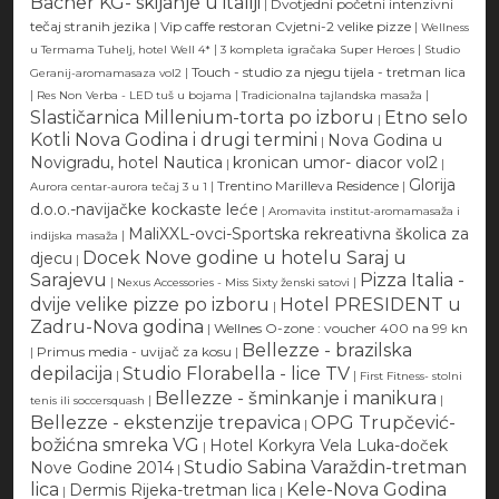
Bacher KG- skijanje u italiji
|
Dvotjedni početni intenzivni
tečaj stranih jezika
|
Vip caffe restoran Cvjetni-2 velike pizze
|
Wellness
|
|
u Termama Tuhelj, hotel Well 4*
3 kompleta igračaka Super Heroes
Studio
|
Touch - studio za njegu tijela - tretman lica
Geranij-aromamasaza vol2
|
|
|
Res Non Verba - LED tuš u bojama
Tradicionalna tajlandska masaža
Slastičarnica Millenium-torta po izboru
Etno selo
|
Kotli Nova Godina i drugi termini
Nova Godina u
|
Novigradu, hotel Nautica
kronican umor- diacor vol2
|
|
Glorija
|
Trentino Marilleva Residence
|
Aurora centar-aurora tečaj 3 u 1
d.o.o.-navijačke kockaste leće
|
Aromavita institut-aromamasaža i
MaliXXL-ovci-Sportska rekreativna školica za
|
indijska masaža
Docek Nove godine u hotelu Saraj u
djecu
|
Sarajevu
Pizza Italia -
|
|
Nexus Accessories - Miss Sixty ženski satovi
dvije velike pizze po izboru
Hotel PRESIDENT u
|
Zadru-Nova godina
|
Wellnes O-zone : voucher 400 na 99 kn
Bellezze - brazilska
|
Primus media - uvijač za kosu
|
depilacija
Studio Florabella - lice TV
|
|
First Fitness- stolni
Bellezze - šminkanje i manikura
|
|
tenis ili soccersquash
Bellezze - ekstenzije trepavica
OPG Trupčević-
|
božićna smreka VG
Hotel Korkyra Vela Luka-doček
|
Studio Sabina Varaždin-tretman
Nove Godine 2014
|
lica
Kele-Nova Godina
Dermis Rijeka-tretman lica
|
|