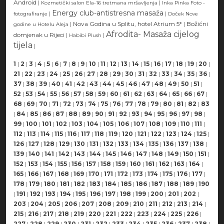
Android
|
|
Kozmetički salon Ela-16 tretmana mršavljenja
Inka Pinka Foto -
Energy club-antistresna masaža
|
|
fotografiranje
Doček Nove
|
Nova Godina u Splitu, hotel Atrium 5*
|
Božićni
godine u Hotelu Aleja
Afrodita- Masaža cijelog
domjenak u Rijeci
|
|
Habibi Plush
tijela
|
1
|
2
|
3
|
4
|
5
|
6
|
7
|
8
|
9
|
10
|
11
|
12
|
13
|
14
|
15
|
16
|
17
|
18
|
19
|
20
|
21
|
22
|
23
|
24
|
25
|
26
|
27
|
28
|
29
|
30
|
31
|
32
|
33
|
34
|
35
|
36
|
37
|
38
|
39
|
40
|
41
|
42
|
43
|
44
|
45
|
46
|
47
|
48
|
49
|
50
|
51
|
52
|
53
|
54
|
55
|
56
|
57
|
58
|
59
|
60
|
61
|
62
|
63
|
64
|
65
|
66
|
67
|
68
|
69
|
70
|
71
|
72
|
73
|
74
|
75
|
76
|
77
|
78
|
79
|
80
|
81
|
82
|
83
|
84
|
85
|
86
|
87
|
88
|
89
|
90
|
91
|
92
|
93
|
94
|
95
|
96
|
97
|
98
|
99
|
100
|
101
|
102
|
103
|
104
|
105
|
106
|
107
|
108
|
109
|
110
|
111
|
112
|
113
|
114
|
115
|
116
|
117
|
118
|
119
|
120
|
121
|
122
|
123
|
124
|
125
|
126
|
127
|
128
|
129
|
130
|
131
|
132
|
133
|
134
|
135
|
136
|
137
|
138
|
139
|
140
|
141
|
142
|
143
|
144
|
145
|
146
|
147
|
148
|
149
|
150
|
151
|
152
|
153
|
154
|
155
|
156
|
157
|
158
|
159
|
160
|
161
|
162
|
163
|
164
|
165
|
166
|
167
|
168
|
169
|
170
|
171
|
172
|
173
|
174
|
175
|
176
|
177
|
178
|
179
|
180
|
181
|
182
|
183
|
184
|
185
|
186
|
187
|
188
|
189
|
190
|
191
|
192
|
193
|
194
|
195
|
196
|
197
|
198
|
199
|
200
|
201
|
202
|
203
|
204
|
205
|
206
|
207
|
208
|
209
|
210
|
211
|
212
|
213
|
214
|
215
|
216
|
217
|
218
|
219
|
220
|
221
|
222
|
223
|
224
|
225
|
226
|
227
|
228
|
229
|
230
|
231
|
232
|
233
|
234
|
235
|
236
|
237
|
238
|