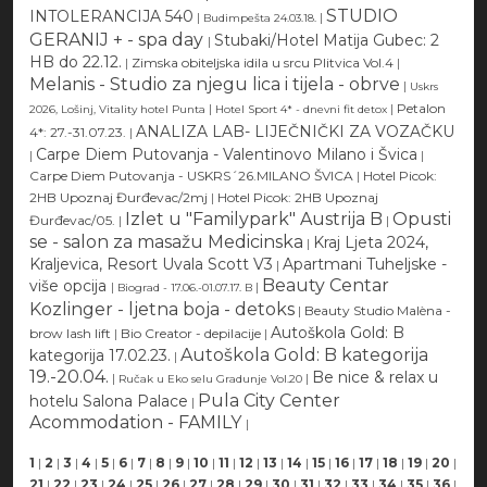
STUDIO
INTOLERANCIJA 540
|
|
Budimpešta 24.03.18.
GERANIJ + - spa day
Stubaki/Hotel Matija Gubec: 2
|
HB do 22.12.
|
Zimska obiteljska idila u srcu Plitvica Vol.4
|
Melanis - Studio za njegu lica i tijela - obrve
|
Uskrs
|
|
Petalon
2026, Lošinj, Vitality hotel Punta
Hotel Sport 4* - dnevni fit detox
ANALIZA LAB- LIJEČNIČKI ZA VOZAČKU
4*: 27.-31.07.23.
|
Carpe Diem Putovanja - Valentinovo Milano i Švica
|
|
Carpe Diem Putovanja - USKRS´26.MILANO ŠVICA
|
Hotel Picok:
2HB Upoznaj Đurđevac/2mj
|
Hotel Picok: 2HB Upoznaj
Izlet u "Familypark" Austrija B
Opusti
Đurđevac/05.
|
|
se - salon za masažu Medicinska
Kraj Ljeta 2024,
|
Kraljevica, Resort Uvala Scott V3
Apartmani Tuheljske -
|
Beauty Centar
više opcija
|
|
Biograd - 17.06.-01.07.17. B
Kozlinger - ljetna boja - detoks
|
Beauty Studio Malèna -
Autoškola Gold: B
brow lash lift
|
Bio Creator - depilacije
|
Autoškola Gold: B kategorija
kategorija 17.02.23.
|
19.-20.04.
Be nice & relax u
|
|
Ručak u Eko selu Gradunje Vol.20
Pula City Center
hotelu Salona Palace
|
Acommodation - FAMILY
|
1
|
2
|
3
|
4
|
5
|
6
|
7
|
8
|
9
|
10
|
11
|
12
|
13
|
14
|
15
|
16
|
17
|
18
|
19
|
20
|
21
|
22
|
23
|
24
|
25
|
26
|
27
|
28
|
29
|
30
|
31
|
32
|
33
|
34
|
35
|
36
|