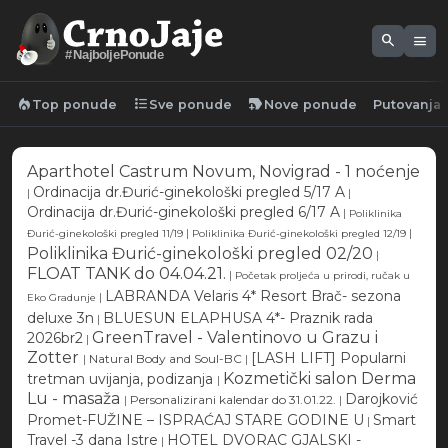
search
menu
#NajboljePonude
local_fire_department
format_list_bulleted
new_label
Top ponude
Sve ponude
Nove ponude
Putovanja
Aparthotel Castrum Novum, Novigrad - 1 noćenje
Ordinacija dr.Đurić-ginekološki pregled 5/17 A
|
|
Ordinacija dr.Đurić-ginekološki pregled 6/17 A
|
Poliklinika
|
|
Đurić-ginekološki pregled 11/19
Poliklinika Đurić-ginekološki pregled 12/19
Poliklinika Đurić-ginekološki pregled 02/20
|
FLOAT TANK do 04.04.21.
|
Početak proljeća u prirodi, ručak u
LABRANDA Velaris 4* Resort Brač- sezona
|
Eko Gradunje
deluxe 3n
BLUESUN ELAPHUSA 4*- Praznik rada
|
GreenTravel - Valentinovo u Grazu i
2026br2
|
Zotter
[LASH LIFT] Popularni
|
Natural Body and Soul-BC
|
Kozmetički salon Derma
tretman uvijanja, podizanja
|
Lu - masaža
Darojković
|
Personalizirani kalendar do 31.01.22.
|
Promet-FUŽINE – ISPRAĆAJ STARE GODINE U
Smart
|
Travel -3 dana Istre
HOTEL DVORAC GJALSKI -
|