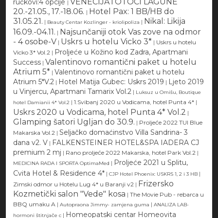
VENECIJA i OTOCI LAGUNE
ručkovi:4 opcije
|
20.-21.05., 17.-18.06.
Hotel Pax: 1 BB/HB do
|
31.05.21.
Nikal: Likija
|
|
Beauty Centar Kozlinger - kriolipoliza
16.09.-04.11.
Najsunčaniji otok Vas zove na odmor
|
- 4 osobe-V
Uskrs u hotelu Vicko 3*
|
|
Uskrs u hotelu
Proljeće u Kožino kod Zadra, Apartmani
Vicko 3* Vol.2
|
Valentinovo romantični paket u hotelu
Success
|
Atrium 5*
Valentinovo romantični paket u hotelu
|
Atrium 5*V.2
Hotel Matija Gubec: Uskrs 2019
Ljeto 2019
|
|
u Vinjercu, Apartmani Tamarix Vol.2
|
Luksuz u Omišu, Boutique
|
1.Svibanj 2020 u Vodicama, hotel Punta 4*
|
hotel Damianii 4* Vol.2
Uskrs 2020 u Vodicama, hotel Punta 4* Vol.2
|
Glamping šatori Ugljan do 30.9.
|
Proljeće 2022 TUI Blue
Seljačko domaćinstvo Villa Sandrina- 3
Makarska Vol.2
|
dana v2. V
FALKENSTEINER HOTEL&SPA IADERA CJ
|
premium 2 mj
|
Rano proljeće 2022 Makarska, hotel Park Vol.2
|
Proljeće 2021 u Splitu,
|
MEDICINA RADA I SPORTA OptimaMed
Cvita Hotel & Residence 4*
|
|
CJP Hotel Phoenix: USKRS 1, 2 i 3 HB
Frizersko
Zimski odmor u Hotelu Lug 4* u Baranji v2
|
Kozmetički salon "Vede" kosa
|
The Movie Pub - rebarca u
BBQ umaku A
|
|
Autopraona Jimmy- zamjena guma
ANALIZA LAB-
Homeopatski centar Homeovita
|
hormoni štitnjače c