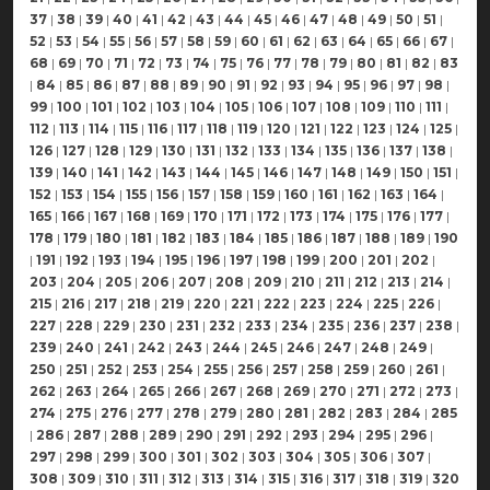
37
|
38
|
39
|
40
|
41
|
42
|
43
|
44
|
45
|
46
|
47
|
48
|
49
|
50
|
51
|
52
|
53
|
54
|
55
|
56
|
57
|
58
|
59
|
60
|
61
|
62
|
63
|
64
|
65
|
66
|
67
|
68
|
69
|
70
|
71
|
72
|
73
|
74
|
75
|
76
|
77
|
78
|
79
|
80
|
81
|
82
|
83
|
84
|
85
|
86
|
87
|
88
|
89
|
90
|
91
|
92
|
93
|
94
|
95
|
96
|
97
|
98
|
99
|
100
|
101
|
102
|
103
|
104
|
105
|
106
|
107
|
108
|
109
|
110
|
111
|
112
|
113
|
114
|
115
|
116
|
117
|
118
|
119
|
120
|
121
|
122
|
123
|
124
|
125
|
126
|
127
|
128
|
129
|
130
|
131
|
132
|
133
|
134
|
135
|
136
|
137
|
138
|
139
|
140
|
141
|
142
|
143
|
144
|
145
|
146
|
147
|
148
|
149
|
150
|
151
|
152
|
153
|
154
|
155
|
156
|
157
|
158
|
159
|
160
|
161
|
162
|
163
|
164
|
165
|
166
|
167
|
168
|
169
|
170
|
171
|
172
|
173
|
174
|
175
|
176
|
177
|
178
|
179
|
180
|
181
|
182
|
183
|
184
|
185
|
186
|
187
|
188
|
189
|
190
|
191
|
192
|
193
|
194
|
195
|
196
|
197
|
198
|
199
|
200
|
201
|
202
|
203
|
204
|
205
|
206
|
207
|
208
|
209
|
210
|
211
|
212
|
213
|
214
|
215
|
216
|
217
|
218
|
219
|
220
|
221
|
222
|
223
|
224
|
225
|
226
|
227
|
228
|
229
|
230
|
231
|
232
|
233
|
234
|
235
|
236
|
237
|
238
|
239
|
240
|
241
|
242
|
243
|
244
|
245
|
246
|
247
|
248
|
249
|
250
|
251
|
252
|
253
|
254
|
255
|
256
|
257
|
258
|
259
|
260
|
261
|
262
|
263
|
264
|
265
|
266
|
267
|
268
|
269
|
270
|
271
|
272
|
273
|
274
|
275
|
276
|
277
|
278
|
279
|
280
|
281
|
282
|
283
|
284
|
285
|
286
|
287
|
288
|
289
|
290
|
291
|
292
|
293
|
294
|
295
|
296
|
297
|
298
|
299
|
300
|
301
|
302
|
303
|
304
|
305
|
306
|
307
|
308
|
309
|
310
|
311
|
312
|
313
|
314
|
315
|
316
|
317
|
318
|
319
|
320