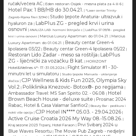
ručak/večera AC
|
Eden restoran Osijek - mesna plata za 4 ili 6
|
Hotel Pax: 1 BB/HB do 30.04.21.
|
*Laser centar Trinity-
Studio ljepote Anaturia- ultrazvuk i
|
Zagreb-Rijeka fileri 32940
LabPlus ZG - pregled krvi i urina
hyaluron za
|
osnovni
|
|
ANALIZA LAB- hormoni štitnjače c
LabPlus ST 09/18 - pregled
|
Marcius Luxury Apartman: do 01.04.21.
|
Marcius
krvi i urina osnovni
Beauty centar Green-4
Luxury Apartman: do 01.06.21.
|
lipolasera 03/22
Beauty centar Green-4 lipolasera 05/22
|
|
Restoran Lido Zadar - meso sa roštilja
LabPlus
|
ZG - liječnički za vozačku B kat.
|
HORIZONT
Flight Simulator #1 - 30-
Hotel&Wellnes 4*- 17.-31.05.2024
|
minutni let u simulatoru
|
Studio ljepote Manuela - uklanjanje
CJP Wellness & Kids Fun 2025, Olympia Sky
|
dlačica
Vol.2
Poliklinika Knezovic- Botox®- po regijama
|
|
Hotel
Ambassador Travel: MS San Spirito 02. - 06.08
|
Brown Beach House - deluxe suite
Prosinac 2024
|
Rabac, Hotel & Casa Valamar Sanfior2
|
Beauty Bar - pedikura i
CJP Hotel IN**** 05.03. - 29.04.2026
|
|
nokti više opcija
Active Cruise Croatia 2026 My Way 08.-15.08.26.
|
Prvi Svibanj 2024 u
Kraj sezone 2023 Trpanj, Hotel Faraon
|
Blue Waves Resortu
The Movie Pub Zagreb - nedjeljni
|