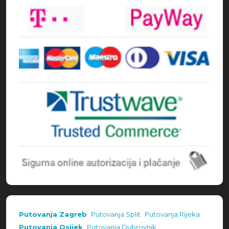
Putovanja Zagreb
Putovanja Split
Putovanja Rijeka
Putovanja Osijek
Putovanja Dubrovnik