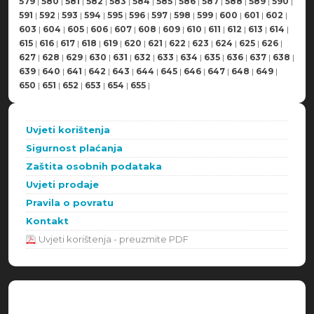
579
|
580
|
581
|
582
|
583
|
584
|
585
|
586
|
587
|
588
|
589
|
590
|
591
|
592
|
593
|
594
|
595
|
596
|
597
|
598
|
599
|
600
|
601
|
602
|
603
|
604
|
605
|
606
|
607
|
608
|
609
|
610
|
611
|
612
|
613
|
614
|
615
|
616
|
617
|
618
|
619
|
620
|
621
|
622
|
623
|
624
|
625
|
626
|
627
|
628
|
629
|
630
|
631
|
632
|
633
|
634
|
635
|
636
|
637
|
638
|
639
|
640
|
641
|
642
|
643
|
644
|
645
|
646
|
647
|
648
|
649
|
650
|
651
|
652
|
653
|
654
|
655
|
Uvjeti korištenja
Sigurnost plaćanja
Zaštita osobnih podataka
Uvjeti prodaje
Pravila o povratu
Kontakt
Uvjeti korištenja - preuzmite PDF
Načini plaćanja