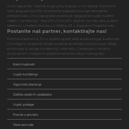
Crno Jaje je No. 1 portal za grupnu kupnju u Hrvatskoj! Garantira
Vam popuste do 90%, te dodatne popuste za svoje Newsletter
pretplatnike. Crno Jaje je jedinstveno jer njegove ponude možete
vidjeti i na televiziji - NovaTV i DomaTV, plaćati na više rata, putem
telefona i u našem dućanu u Vlaškoj 63 u Zagrebu! Posjetite nas!
Postanite naš partner, kontaktirajte nas!
Promovirajte se na TV-u, budite ispred Vaše konkurencije, budite dio
CrnoJaje.hr projekta! Model suradnje se temelji na promociji Vašeg
proizvoda ili usluge na televiziji, internetu, Facebooku i ostalim
društvenim i mobilnim platformama te našoj mailing listi...
Kako kupovati
Uvjeti korištenja
Sigurnost plaćanja
Zaštita osobnih podataka
Uvjeti prodaje
Pravila o povratu
Stare ponude