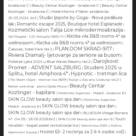
bradavice C
|
Beauty Centar Kozlinger - bradavice C
|
Beauty Centar
Kozlinger - bradavice C
|
Hotel Marina 4*Selce- proljeće do
Studio ljepote by Goga- -Nova pedikura
29.03.2024. br2
|
lak
Romantic escape 2025, Boutique hotel Esplanade
|
|
Kozmetički salon Talija Lice mikrodermoabrazija
|
Klečka vila B&B rooms 4* sa
|
Vaš Pregled - UZV štitnjače 09/20 TV
wellnessom
Klečka vila B&B rooms 4* sa wellnessom
|
|
PLAN.DOM SKRAD-9/17
Čakovec, hotel Park Vol.2
|
|
Riviera Dramalj- ljetovanje za seniore sa busom
|
Darojković
Početak Ljeta 2024 u Blue Waves Resortu Vol.2
|
Promet - ADVENT SALZBURG
Studeni 2025 u
|
Splitu, hotel Amphora 4*
Hypnotic - tretman lica
|
|
|
|
The Room Osijek - tretman lica 08/19
Ručak u Eko selu Gradunje Vol.21
Beauty Centar
|
Nalore web shop - pismo Djeda Mraza
Kozlinger - kapilare
|
|
Poliklinika Superiora - Madeži , bradavice B
SKIN GLOW beauty salon spa dan
|
Poliklinika Superiora -
SKIN GLOW beauty salon spa dan
|
|
Madeži , bradavice B
SKIN GLOW beauty salon spa dan
|
BLUESUN Village Bonaca
4*- 04.05.- 26.05.2026.br2
|
|
Touch
SKIN GLOW beauty salon spa dan B
Varaždin - bogati paket revitalizacije lica
|
Valentinovo 2020 u Kožino,
Hostel 63- 2 noćenja za 2 ili 4 osobe vol2
|
|
Apartmani Success