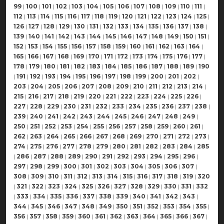
99
|
100
|
101
|
102
|
103
|
104
|
105
|
106
|
107
|
108
|
109
|
110
|
111
|
112
|
113
|
114
|
115
|
116
|
117
|
118
|
119
|
120
|
121
|
122
|
123
|
124
|
125
|
126
|
127
|
128
|
129
|
130
|
131
|
132
|
133
|
134
|
135
|
136
|
137
|
138
|
139
|
140
|
141
|
142
|
143
|
144
|
145
|
146
|
147
|
148
|
149
|
150
|
151
|
152
|
153
|
154
|
155
|
156
|
157
|
158
|
159
|
160
|
161
|
162
|
163
|
164
|
165
|
166
|
167
|
168
|
169
|
170
|
171
|
172
|
173
|
174
|
175
|
176
|
177
|
178
|
179
|
180
|
181
|
182
|
183
|
184
|
185
|
186
|
187
|
188
|
189
|
190
|
191
|
192
|
193
|
194
|
195
|
196
|
197
|
198
|
199
|
200
|
201
|
202
|
203
|
204
|
205
|
206
|
207
|
208
|
209
|
210
|
211
|
212
|
213
|
214
|
215
|
216
|
217
|
218
|
219
|
220
|
221
|
222
|
223
|
224
|
225
|
226
|
227
|
228
|
229
|
230
|
231
|
232
|
233
|
234
|
235
|
236
|
237
|
238
|
239
|
240
|
241
|
242
|
243
|
244
|
245
|
246
|
247
|
248
|
249
|
250
|
251
|
252
|
253
|
254
|
255
|
256
|
257
|
258
|
259
|
260
|
261
|
262
|
263
|
264
|
265
|
266
|
267
|
268
|
269
|
270
|
271
|
272
|
273
|
274
|
275
|
276
|
277
|
278
|
279
|
280
|
281
|
282
|
283
|
284
|
285
|
286
|
287
|
288
|
289
|
290
|
291
|
292
|
293
|
294
|
295
|
296
|
297
|
298
|
299
|
300
|
301
|
302
|
303
|
304
|
305
|
306
|
307
|
308
|
309
|
310
|
311
|
312
|
313
|
314
|
315
|
316
|
317
|
318
|
319
|
320
|
321
|
322
|
323
|
324
|
325
|
326
|
327
|
328
|
329
|
330
|
331
|
332
|
333
|
334
|
335
|
336
|
337
|
338
|
339
|
340
|
341
|
342
|
343
|
344
|
345
|
346
|
347
|
348
|
349
|
350
|
351
|
352
|
353
|
354
|
355
|
356
|
357
|
358
|
359
|
360
|
361
|
362
|
363
|
364
|
365
|
366
|
367
|