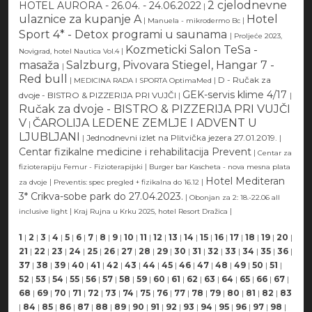
2 cjelodnevne
HOTEL AURORA - 26.04. - 24.06.2022
|
ulaznice za kupanje A
Hotel
|
|
Manuela - mikrodermo Bc
Sport 4* - Detox programi u saunama
|
Proljeće 2023,
Kozmeticki Salon TeSa -
|
Novigrad, hotel Nautica Vol.4
masaža
Salzburg, Pivovara Stiegel, Hangar 7 -
|
Red bull
|
|
D - Ručak za
MEDICINA RADA I SPORTA OptimaMed
GEK-servis klime 4/17
dvoje - BISTRO & PIZZERIJA PRI VUJČI
|
|
Ručak za dvoje - BISTRO & PIZZERIJA PRI VUJČI
V
ČAROLIJA LEDENE ZEMLJE I ADVENT U
|
LJUBLJANI
|
Jednodnevni izlet na Plitvička jezera 27.01.2019.
|
Centar fizikalne medicine i rehabilitacija Prevent
|
Centar za
|
fizioterapiju Femur - Fizioterapijski
Burger bar Kascheta - nova mesna plata
Hotel Mediteran
|
|
za dvoje
Preventis: spec pregled + fizikalna do 16.12
3* Crikva-sobe park do 27.04.2023.
|
Obonjan za 2: 18.-22.06 all
|
|
inclusive light
Kraj Rujna u Krku 2025, hotel Resort Dražica
1
|
2
|
3
|
4
|
5
|
6
|
7
|
8
|
9
|
10
|
11
|
12
|
13
|
14
|
15
|
16
|
17
|
18
|
19
|
20
|
21
|
22
|
23
|
24
|
25
|
26
|
27
|
28
|
29
|
30
|
31
|
32
|
33
|
34
|
35
|
36
|
37
|
38
|
39
|
40
|
41
|
42
|
43
|
44
|
45
|
46
|
47
|
48
|
49
|
50
|
51
|
52
|
53
|
54
|
55
|
56
|
57
|
58
|
59
|
60
|
61
|
62
|
63
|
64
|
65
|
66
|
67
|
68
|
69
|
70
|
71
|
72
|
73
|
74
|
75
|
76
|
77
|
78
|
79
|
80
|
81
|
82
|
83
|
84
|
85
|
86
|
87
|
88
|
89
|
90
|
91
|
92
|
93
|
94
|
95
|
96
|
97
|
98
|