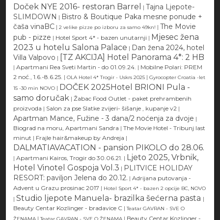
Doček NYE 2016- restoran Barrel
Tajna Ljepote-
|
SLIMDOWN
Bistro & Boutique Paka mesne ponude +
|
čaša vinaBC
The Movie
|
|
2 velike pizze po izboru za samo 49kn!
Mjesec žena
pub - pizze
|
Hotel Sport 4* - bazen unutarnji
|
2023 u hotelu Salona Palace
Dan žena 2024, hotel
|
[TZ AKCIJA] Hotel Panorama 4*: 2 HB
Villa Valpovo
|
|
Apartmani Rea Sveti Martin - do 01.09.24.
|
Mobilne Polari: PREM
2 noć., 1.6.-8.6.25.
|
|
OLA Hotel 4* Trogir - Uskrs 2025
Gyrocopter Croatia -let
DOČEK 2025Hotel BRIONI Pula -
|
15 -30 min NOVO
samo doručak
|
Žabac Food Outlet - paket prehrambenih
proizvoda
|
Salon za pse Slatke zvijeri- šišanje , kupanje v2
|
Apartman Mance, Fužine - 3 dana/2 noćenja za dvoje
|
Biograd na moru, Apartmani Sandra
|
The Movie Hotel - Tribunj last
minut
|
Frajle hair&makeup by Andreja
|
DALMATIAVACATION - pansion PIKOLO do 28.06.
Ljeto 2025, Vrbnik,
|
Apartmani Kairos, Trogir do 30.06.21.
|
Hotel Vinotel Gospoja Vol.3
PLITVICE HOLIDAY
|
RESORT: paviljon Jelena do 20.12.
|
Adrijana putovanja -
Advent u Grazu prosinac 2017
|
Hotel Sport 4* - bazen 2 opcije BC, NOVO
Studio ljepote Manuela- brazilka šećerna pasta
|
|
Beauty Centar Kozlinger - bradavice C
|
Teatar GAVRAN - SVE O
|
|
Beauty Centar Kozlinger -
ŽENAMA
Teatar GAVRAN - SVE O ŽENAMA