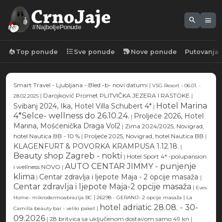
search
menu
#NajboljePonude
local_fire_department
format_list_bulleted
new_label
Top ponude
Sve ponude
Nove ponude
Putovanja
Smart Travel - Ljubljana - Bled -b- novi datumi
|
VSG Resort - 06.01. -
|
Darojković Promet PLITVIČKA JEZERA I RASTOKE
|
28.02.2025
Hotel Marina
Svibanj 2024, Ika, Hotel Villa Schubert 4*
|
4*Selce- wellness do 26.10.24.
Proljeće 2026, Hotel
|
Marina, Mošćenička Draga Vol2
|
Zima 2024/2025, Novigrad,
hotel Nautica BB - 10 %
|
Proljeće 2025, Novigrad, hotel Nautica BB
|
KLAGENFURT & POVORKA KRAMPUSA 1.12.18.
|
Beauty shop Zagreb - nokti
|
Hotel Sport 4* -polupansion
AUTO CENTAR JIMMY - punjenje
i wellness NOVO
|
klima
Centar zdravlja i ljepote Maja - 2 opcije masaža
|
|
Centar zdravlja i ljepote Maja-2 opcije masaža
|
Eves
|
|
Home- mikrodermoabrazija BC
26298 - GERANIJ- 2 opcije masaža
La
hotel adriatic 28.08. - 30-
|
Camilla beauty bar - veliki paket
09.2026
|
28 britvica sa uključenom dostavom samo 49 kn
|