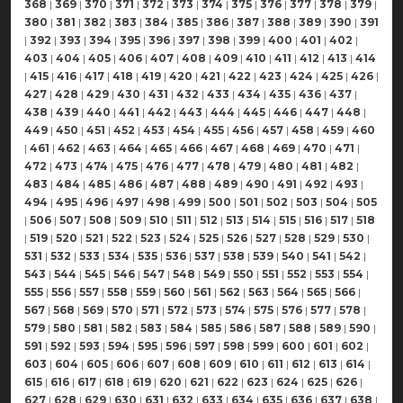
368
|
369
|
370
|
371
|
372
|
373
|
374
|
375
|
376
|
377
|
378
|
379
|
380
|
381
|
382
|
383
|
384
|
385
|
386
|
387
|
388
|
389
|
390
|
391
|
392
|
393
|
394
|
395
|
396
|
397
|
398
|
399
|
400
|
401
|
402
|
403
|
404
|
405
|
406
|
407
|
408
|
409
|
410
|
411
|
412
|
413
|
414
|
415
|
416
|
417
|
418
|
419
|
420
|
421
|
422
|
423
|
424
|
425
|
426
|
427
|
428
|
429
|
430
|
431
|
432
|
433
|
434
|
435
|
436
|
437
|
438
|
439
|
440
|
441
|
442
|
443
|
444
|
445
|
446
|
447
|
448
|
449
|
450
|
451
|
452
|
453
|
454
|
455
|
456
|
457
|
458
|
459
|
460
|
461
|
462
|
463
|
464
|
465
|
466
|
467
|
468
|
469
|
470
|
471
|
472
|
473
|
474
|
475
|
476
|
477
|
478
|
479
|
480
|
481
|
482
|
483
|
484
|
485
|
486
|
487
|
488
|
489
|
490
|
491
|
492
|
493
|
494
|
495
|
496
|
497
|
498
|
499
|
500
|
501
|
502
|
503
|
504
|
505
|
506
|
507
|
508
|
509
|
510
|
511
|
512
|
513
|
514
|
515
|
516
|
517
|
518
|
519
|
520
|
521
|
522
|
523
|
524
|
525
|
526
|
527
|
528
|
529
|
530
|
531
|
532
|
533
|
534
|
535
|
536
|
537
|
538
|
539
|
540
|
541
|
542
|
543
|
544
|
545
|
546
|
547
|
548
|
549
|
550
|
551
|
552
|
553
|
554
|
555
|
556
|
557
|
558
|
559
|
560
|
561
|
562
|
563
|
564
|
565
|
566
|
567
|
568
|
569
|
570
|
571
|
572
|
573
|
574
|
575
|
576
|
577
|
578
|
579
|
580
|
581
|
582
|
583
|
584
|
585
|
586
|
587
|
588
|
589
|
590
|
591
|
592
|
593
|
594
|
595
|
596
|
597
|
598
|
599
|
600
|
601
|
602
|
603
|
604
|
605
|
606
|
607
|
608
|
609
|
610
|
611
|
612
|
613
|
614
|
615
|
616
|
617
|
618
|
619
|
620
|
621
|
622
|
623
|
624
|
625
|
626
|
627
|
628
|
629
|
630
|
631
|
632
|
633
|
634
|
635
|
636
|
637
|
638
|