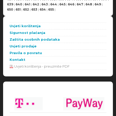
639
|
640
|
641
|
642
|
643
|
644
|
645
|
646
|
647
|
648
|
649
|
650
|
651
|
652
|
653
|
654
|
655
|
Uvjeti korištenja
Sigurnost plaćanja
Zaštita osobnih podataka
Uvjeti prodaje
Pravila o povratu
Kontakt
Uvjeti korištenja - preuzmite PDF
Načini plaćanja