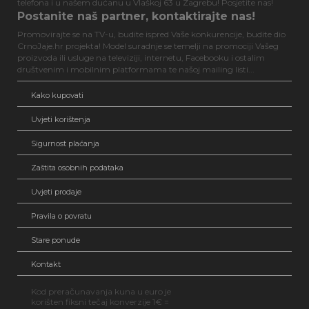
telefona i u našem dućanu u Vlaškoj 63 u Zagrebu! Posjetite nas!
Postanite naš partner, kontaktirajte nas!
Promovirajte se na TV-u, budite ispred Vaše konkurencije, budite dio
CrnoJaje.hr projekta! Model suradnje se temelji na promociji Vašeg
proizvoda ili usluge na televiziji, internetu, Facebooku i ostalim
društvenim i mobilnim platformama te našoj mailing listi...
Kako kupovati
Uvjeti korištenja
Sigurnost plaćanja
Zaštita osobnih podataka
Uvjeti prodaje
Pravila o povratu
Stare ponude
Kontakt
Kod preračunavanja kuna u euro je
korišten fiksni tečaj konverzije 1€ =