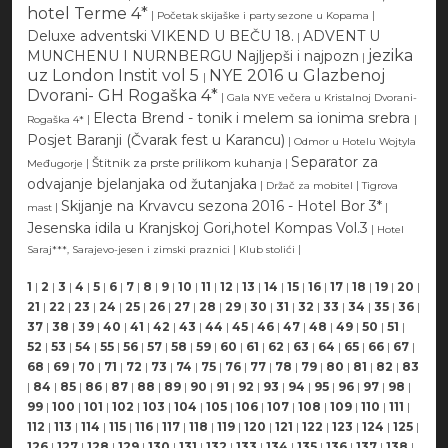
hotel Terme 4*
|
|
Početak skijaške i party sezone u Kopama
Deluxe adventski VIKEND U BEČU 18.
ADVENT U
|
jezika
MUNCHENU I NURNBERGU Najljepši i najpozn
|
uz London Instit vol 5
NYE 2016 u Glazbenoj
|
Dvorani- GH Rogaška 4*
|
Gala NYE večera u Kristalnoj Dvorani-
Electa Brend - tonik i melem sa ionima srebra
|
|
Rogaška 4*
Posjet Baranji (Čvarak fest u Karancu)
|
Odmor u Hotelu Wojtyla
Separator za
|
Štitnik za prste prilikom kuhanja
|
Međugorje
odvajanje bjelanjaka od žutanjaka
|
|
Držač za mobitel
Tigrova
Skijanje na Krvavcu sezona 2016 - Hotel Bor 3*
|
|
mast
Jesenska idila u Kranjskoj Gori,hotel Kompas Vol.3
|
Hotel
|
|
Saraj***, Sarajevo-jesen i zimski praznici
Klub stolići
1
|
2
|
3
|
4
|
5
|
6
|
7
|
8
|
9
|
10
|
11
|
12
|
13
|
14
|
15
|
16
|
17
|
18
|
19
|
20
|
21
|
22
|
23
|
24
|
25
|
26
|
27
|
28
|
29
|
30
|
31
|
32
|
33
|
34
|
35
|
36
|
37
|
38
|
39
|
40
|
41
|
42
|
43
|
44
|
45
|
46
|
47
|
48
|
49
|
50
|
51
|
52
|
53
|
54
|
55
|
56
|
57
|
58
|
59
|
60
|
61
|
62
|
63
|
64
|
65
|
66
|
67
|
68
|
69
|
70
|
71
|
72
|
73
|
74
|
75
|
76
|
77
|
78
|
79
|
80
|
81
|
82
|
83
|
84
|
85
|
86
|
87
|
88
|
89
|
90
|
91
|
92
|
93
|
94
|
95
|
96
|
97
|
98
|
99
|
100
|
101
|
102
|
103
|
104
|
105
|
106
|
107
|
108
|
109
|
110
|
111
|
112
|
113
|
114
|
115
|
116
|
117
|
118
|
119
|
120
|
121
|
122
|
123
|
124
|
125
|
126
|
127
|
128
|
129
|
130
|
131
|
132
|
133
|
134
|
135
|
136
|
137
|
138
|