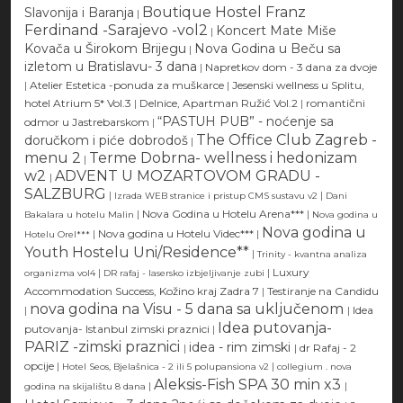
Boutique Hostel Franz
Slavonija i Baranja
|
Ferdinand -Sarajevo -vol2
Koncert Mate Miše
|
Kovača u Širokom Brijegu
Nova Godina u Beču sa
|
izletom u Bratislavu- 3 dana
|
Napretkov dom - 3 dana za dvoje
|
Atelier Estetica -ponuda za muškarce
|
Jesenski wellness u Splitu,
hotel Atrium 5* Vol.3
|
Delnice, Apartman Ružić Vol.2
|
romantični
“PASTUH PUB” - noćenje sa
odmor u Jastrebarskom
|
The Office Club Zagreb -
doručkom i piće dobrodoš
|
menu 2
Terme Dobrna- wellness i hedonizam
|
w2
ADVENT U MOZARTOVOM GRADU -
|
SALZBURG
|
|
Izrada WEB stranice i pristup CMS sustavu v2
Dani
|
Nova Godina u Hotelu Arena***
|
Bakalara u hotelu Malin
Nova godina u
Nova godina u
|
Nova godina u Hotelu Videc***
|
Hotelu Orel***
Youth Hostelu Uni/Residence**
|
Trinity - kvantna analiza
|
|
Luxury
organizma vol4
DR rafaj - lasersko izbjeljivanje zubi
Accommodation Success, Kožino kraj Zadra 7
|
Testiranje na Candidu
nova godina na Visu - 5 dana sa uključenom
|
|
Idea
Idea putovanja-
putovanja- Istanbul zimski praznici
|
PARIZ -zimski praznici
idea - rim zimski
|
|
dr Rafaj - 2
opcije
|
|
Hotel Seos, Bjelašnica - 2 ili 5 polupansiona v2
collegium . nova
Aleksis-Fish SPA 30 min x3
|
|
godina na skijalištu 8 dana