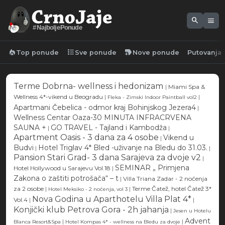
search
menu
#NajboljePonude
local_fire_department
format_list_bulleted
new_label
Top ponude
Sve ponude
Nove ponude
Putovanja
Terme Dobrna- wellness i hedonizam
|
Miami Spa &
Wellness 4*-vikend u Beogradu
|
|
Fleka - Zimski Indoor Paintball vol2
Apartmani Čebelica - odmor kraj Bohinjskog Jezera4
|
Wellness Centar Oaza-30 MINUTA INFRACRVENA
SAUNA +
GO TRAVEL - Tajland i Kambodža
|
|
Apartment Oasis - 3 dana za 4 osobe
Vikend u
|
Budvi
Hotel Triglav 4* Bled -uživanje na Bledu do 31.03.
|
|
Pansion Stari Grad- 3 dana Sarajeva za dvoje v2
|
SEMINAR „ Primjena
Hotel Hollywood u Sarajevu Vol.18
|
Zakona o zaštiti potrošača“ – t
|
Villa Triana Zadar - 2 noćenja
za 2 osobe
|
|
Terme Čatež, hotel Čatež 3*
Hotel Meksiko - 2 noćenja, vol 3
Nova Godina u Aparthotelu Villa Plat 4*
Vol.4
|
|
Konjički klub Petrova Gora - 2h jahanja
|
Jesen u Hotelu
Advent
|
|
Blanca Resort&Spa
Hotel Kompas 4* - wellness na Bledu za dvoje