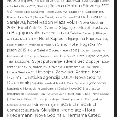
Hotel Sarajevo - 3 dana 2noći sa dočekom za dvoje
|
Jesen
Jesen u Hotelu Slovenija****
u Hotelu Ribno****, Bled v2
|
v2
|
Hostel Like Sarajevo - jesen 2015. v2
|
Ljubljana, Radisson Blu
Luksuz u
Plaza Hotel Vol.2
|
Terme Čatež, hotel Terme 4* Vol.6
|
Sarajevu, hotel Radon Plaza Vol.11
Nova Godina
|
Skijanje - Hotel Rostovo
2016 -Hotel Čateški Dvorec
|
u Bugojnu vol5
|
Božić 2016 - Hotel Čateški Dvorec
|
Uživanje
Hotel Kupres - skijanje na Kupresu
|
|
na Bledu, hotel Golf 4*
City
Grand Hotel Rogaška 4*-
|
Hotel Mostar 4*- wellness u Mostaru
jesen 2015
|
Hotel Čateški Dvorec - jesen 2015
|
ADVENT papageno
|
|
Hotel Hayat Sarajevo
beč pandorf
Uživanje u Sarajevu, hotel Italia Vol.22
Svijet putovanja- advent Beč 2 opcije
- do 15.02.2016.
|
|
Laser
centar Trinity-hijaluron v3
|
Uživanje u Termama 3000, Hotel
Uživanje u Zdravilišču Radenci, hotel
Livada Prestige 5*
|
Turistička agencija OJLA- Nova Godina
Izvir 4*
|
Dubrovnik
|
|
Cjelodnevno
Skijalište Nassfeld, hotel Al Gallo Forcello
kupanje u Moravskim toplicama
|
Doček Nove 2016. u vlastitoj
organizaciji
|
|
Kolobara Han - voucher vol.4
Hotel Park- Bihać - Nova Godina
|
|
Hotel Park- Bihać - 2 noćenja za dvoje
Zimski praznici u Courtyard by
1-dnevni najam BOSE L1 ili BOSE L1
|
Marriott Sarajevo
Skijalište Kronplatz - Hotel
Compact sustava
|
Friedemann
Nova Godina u Termama Čatež,
|