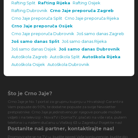
Rafting Split
Rafting Rijeka
Rafting Osijek
Rafting Dubrovnik
Crno Jaje preporuča Zagreb
Crno Jaje preporuča Split
Crno Jaje preporuča Rijeka
Crno Jaje preporuča Osijek
Crno Jaje preporuča Dubrovnik
Još samo danas Zagreb
Još samo danas Split
Još samo danas Rijeka
Još samo danas Osijek
Još samo danas Dubrovnik
Autoškola Zagreb
Autoškola Split
Autoškola Rijeka
Autoškola Osijek
Autoškola Dubrovnik
Što je Crno Jaje?
Crno Jaje je No. 1 portal za grupnu kupnju u Hrvatskoj! Garantira
Vam popuste do 90%, te dodatne popuste za svoje Newsletter
pretplatnike. Crno Jaje je jedinstveno jer njegove ponude možete
vidjeti i na televiziji - NovaTV i DomaTV, plaćati na više rata, putem
telefona i u našem dućanu u Vlaškoj 63 u Zagrebu! Posjetite nas!
Postanite naš partner, kontaktirajte nas!
Promovirajte se na TV-u, budite ispred Vaše konkurencije, budite dio