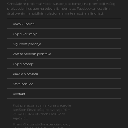
CrnoJaje.hr projekta! Model suradnje se temelji na promociji Vašeg
proizvoda ili usluge na televiziji, internetu, Facebooku i ostalim
društvenim i mobilnim platformama te našoj mailing listi...
Kako kupovati
Uvjeti korištenja
Sigurnost plaćanja
Zaštita osobnih podataka
Uvjeti prodaje
Pravila o povratu
Stare ponude
Kontakt
Kod preračunavanja kuna u euro je
korišten fiksni tečaj konverzije 1€ =
7,53450 HRK utvrđen Odlukom
Vijeća EU
Pravi Klik turistička agencija d.o.o.,