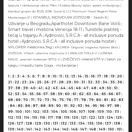
|
|
špatula + oblikovanje obrva 79kn
Endless Beauty Salon- paket mršavljenja
|
Istanbul grupni do 30.03. 2018- Jazon 6
CJ Premium Travel Regent Porto
|
ISTANBUL INDIVIDUlNI 2017/2018 - Jazon 6
|
Montenegro 5*
Uživanje u Beogradu,Aparthotel Downtown Bane Vol.6
|
Smart travel i mistična Venecija 18.11
Turistički pratitelj -
|
tečaj u trajanju A
Ajdinovići, S.R.C.A - all inclusive ponuda
|
hotel
Ajdinovići, S.R.C.A - all inclusive ponuda hostel
|
|
XPLORER medicinka 3kg
|
|
XPLORER- Osigurač nogavica Xplorer Beta
|
|
ZVIŽDUK- Villach i planina majmuna-V
ANALIZA TIJELA-V
LORENA
|
ZVEČEVO-vikend 9/17-V
|
Salon za
MAGIC- jesenski makeover 9/17/2-V
njegu i masažu tijela Goga - mršavljenje
|
1
|
2
|
3
|
4
|
5
|
6
|
7
|
8
|
9
|
10
|
11
|
12
|
13
|
14
|
15
|
16
|
17
|
18
|
19
|
20
|
21
|
22
|
23
|
24
|
25
|
26
|
27
|
28
|
29
|
30
|
31
|
32
|
33
|
34
|
35
|
36
|
37
|
38
|
39
|
40
|
41
|
42
|
43
|
44
|
45
|
46
|
47
|
48
|
49
|
50
|
51
|
52
|
53
|
54
|
55
|
56
|
57
|
58
|
59
|
60
|
61
|
62
|
63
|
64
|
65
|
66
|
67
|
68
|
69
|
70
|
71
|
72
|
73
|
74
|
75
|
76
|
77
|
78
|
79
|
80
|
81
|
82
|
83
|
84
|
85
|
86
|
87
|
88
|
89
|
90
|
91
|
92
|
93
|
94
|
95
|
96
|
97
|
98
|
99
|
100
|
101
|
102
|
103
|
104
|
105
|
106
|
107
|
108
|
109
|
110
|
111
|
112
|
113
|
114
|
115
|
116
|
117
|
118
|
119
|
120
|
121
|
122
|
123
|
124
|
125
|
126
|
127
|
128
|
129
|
130
|
131
|
132
|
133
|
134
|
135
|
136
|
137
|
138
|
139
|
140
|
141
|
142
|
143
|
144
|
145
|
146
|
147
|
148
|
149
|
150
|
151
|