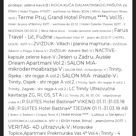
prodaja- zelena kava B
|
ROCA KUĆA DALMATINSKOG PRŠUTA za
99kn
|
|
Hotel Triglav 4*10/17 - wellness na Bledu 30.04.
Mlini, Apartmani Nives
Terme Ptuj, Grand Hotel Primus ****s Vol.15
|
|
Vol.5
|
Hotel Jezero 4*Bohinj 10/17 - wellness do 22.12.
Hotel Čateški Dvorec 10/17 - 2
Farus
|
|
NOĆENJA DO 20.12.
Sfera Adria d.o.o. - Izrada osnovne web stranice
Travel - Lič, Fužine
|
|
Aparthotel Vital 4* - jesen do 20.12.17.
HOTEL
ZVIŽDUK- Villach i planina majmuna
|
|
GOLTE- 10/17-V
ZVIŽDUK-
NACTIVE-
|
ZVIŽDUK- Advent Beč-V
|
Advent u Pragu 3 dana-V
Jesen u Zadru, Aussie
kapsule zelene kave-V
|
Dream Apartmani Vol.2
SALON MIA-
|
mikrodermoabrazija-V
Trinity,
|
|
SALON MIA- mršavljenje_V
SALON MIA- masaže-V
Rijeka - shr regije A vol.2
|
|
Trinity, Osijek - shr regije A vol.2.
|
|
Trinity, Split- shr regije A vol.2.
LC Trinity Ultrazvučna
Trinity, Zagreb - shr regije A vol.2
|
kavitacija ZG, RI, OS, ST A
|
LC Trinity ZG, RI, ST, OS - izbjeljivanje
P.SUITES Hotel Baština4* VIKEND 01.11.-31.03.18
|
zuba A
AB
P.SUITES Hotel Baština4* TJEDAN 01.11.-31.03.18 AB
|
|
|
Hotel Krone **** - Luksuz u Sarajevu
|
Jesen u Toskani i Cinque Terre A
|
IRISH Hotel, Bihać - jesen/zima 2017.
|
GOSTIONICA LUGARNICA- 9/17-V
VERITAS- 4D ultrazvuk-V
Moravske
|
Toplice,Apartmani Prekmurska Vas 4* Vol.4
Trinity - 4
|