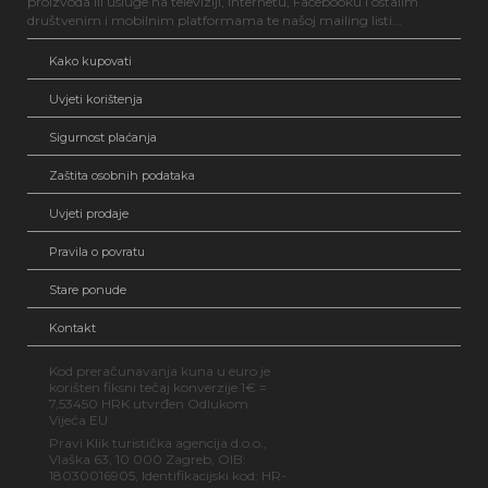
proizvoda ili usluge na televiziji, internetu, Facebooku i ostalim
društvenim i mobilnim platformama te našoj mailing listi...
Kako kupovati
Uvjeti korištenja
Sigurnost plaćanja
Zaštita osobnih podataka
Uvjeti prodaje
Pravila o povratu
Stare ponude
Kontakt
Kod preračunavanja kuna u euro je
korišten fiksni tečaj konverzije 1€ =
7,53450 HRK utvrđen Odlukom
Vijeća EU
Pravi Klik turistička agencija d.o.o.,
Vlaška 63, 10 000 Zagreb, OIB:
18030016905, Identifikacijski kod: HR-