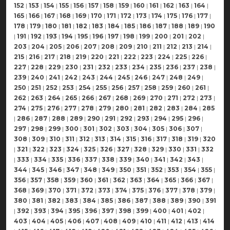
152
|
153
|
154
|
155
|
156
|
157
|
158
|
159
|
160
|
161
|
162
|
163
|
164
|
165
|
166
|
167
|
168
|
169
|
170
|
171
|
172
|
173
|
174
|
175
|
176
|
177
|
178
|
179
|
180
|
181
|
182
|
183
|
184
|
185
|
186
|
187
|
188
|
189
|
190
|
191
|
192
|
193
|
194
|
195
|
196
|
197
|
198
|
199
|
200
|
201
|
202
|
203
|
204
|
205
|
206
|
207
|
208
|
209
|
210
|
211
|
212
|
213
|
214
|
215
|
216
|
217
|
218
|
219
|
220
|
221
|
222
|
223
|
224
|
225
|
226
|
227
|
228
|
229
|
230
|
231
|
232
|
233
|
234
|
235
|
236
|
237
|
238
|
239
|
240
|
241
|
242
|
243
|
244
|
245
|
246
|
247
|
248
|
249
|
250
|
251
|
252
|
253
|
254
|
255
|
256
|
257
|
258
|
259
|
260
|
261
|
262
|
263
|
264
|
265
|
266
|
267
|
268
|
269
|
270
|
271
|
272
|
273
|
274
|
275
|
276
|
277
|
278
|
279
|
280
|
281
|
282
|
283
|
284
|
285
|
286
|
287
|
288
|
289
|
290
|
291
|
292
|
293
|
294
|
295
|
296
|
297
|
298
|
299
|
300
|
301
|
302
|
303
|
304
|
305
|
306
|
307
|
308
|
309
|
310
|
311
|
312
|
313
|
314
|
315
|
316
|
317
|
318
|
319
|
320
|
321
|
322
|
323
|
324
|
325
|
326
|
327
|
328
|
329
|
330
|
331
|
332
|
333
|
334
|
335
|
336
|
337
|
338
|
339
|
340
|
341
|
342
|
343
|
344
|
345
|
346
|
347
|
348
|
349
|
350
|
351
|
352
|
353
|
354
|
355
|
356
|
357
|
358
|
359
|
360
|
361
|
362
|
363
|
364
|
365
|
366
|
367
|
368
|
369
|
370
|
371
|
372
|
373
|
374
|
375
|
376
|
377
|
378
|
379
|
380
|
381
|
382
|
383
|
384
|
385
|
386
|
387
|
388
|
389
|
390
|
391
|
392
|
393
|
394
|
395
|
396
|
397
|
398
|
399
|
400
|
401
|
402
|
403
|
404
|
405
|
406
|
407
|
408
|
409
|
410
|
411
|
412
|
413
|
414