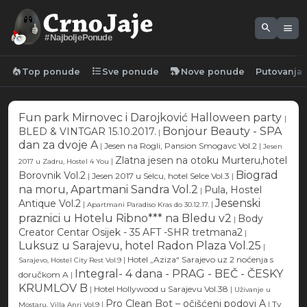
search
menu
#NajboljePonude
local_fire_department
format_list_bulleted
new_label
Top ponude
Sve ponude
Nove ponude
Putovanja
Fun park Mirnovec i Darojković Halloween party
|
Bonjour Beauty - SPA
BLED & VINTGAR 15.10.2017.
|
dan za dvoje A
|
Jesen na Rogli, Pansion Smogavc Vol.2
|
Jesen
Zlatna jesen na otoku Murteru,hotel
|
2017 u Zadru, Hostel 4 You
Biograd
Borovnik Vol.2
|
Jesen 2017 u Selcu, hotel Selce Vol.3
|
na moru, Apartmani Sandra Vol.2
Pula, Hostel
|
Jesenski
Antique Vol.2
|
|
Apartmani Paradiso Kras do 30.12.17.
praznici u Hotelu Ribno*** na Bledu v2
Body
|
Creator Centar Osijek - 35 AFT -SHR tretmana2
|
Luksuz u Sarajevu, hotel Radon Plaza Vol.25
|
|
Hotel „Aziza“ Sarajevo uz 2 noćenja s
Sarajevo, Hostel City Rest Vol.9
Integral- 4 dana - PRAG - BEČ - ČESKY
doručkom A
|
KRUMLOV B
|
Hotel Hollywood u Sarajevu Vol.38
|
Uživanje u
Pro Clean Bot – očišćeni podovi A
|
|
Tv
Mostaru, Villa Anri Vol.9