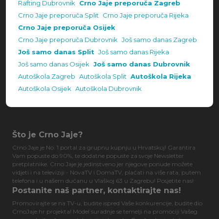
Rafting Dubrovnik
Crno Jaje preporuča Zagreb
Crno Jaje preporuča Split
Crno Jaje preporuča Rijeka
Crno Jaje preporuča Osijek
Crno Jaje preporuča Dubrovnik
Još samo danas Zagreb
Još samo danas Split
Još samo danas Rijeka
Još samo danas Osijek
Još samo danas Dubrovnik
Autoškola Zagreb
Autoškola Split
Autoškola Rijeka
Autoškola Osijek
Autoškola Dubrovnik
Što je Crno Jaje?
Crno Jaje je No. 1 portal za grupnu kupnju u Hrvatskoj! Garantira
Vam popuste do 90%, te dodatne popuste za svoje Newsletter
pretplatnike. Crno Jaje je jedinstveno jer njegove ponude možete
vidjeti i na televiziji - NovaTV i DomaTV, plaćati na više rata, putem
telefona i u našem dućanu u Vlaškoj 63 u Zagrebu! Posjetite nas!
Postanite naš partner, kontaktirajte nas!
Promovirajte se na TV-u, budite ispred Vaše konkurencije, budite dio
CrnoJaje.hr projekta! Model suradnje se temelji na promociji Vašeg