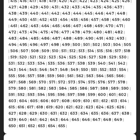
|
415
|
416
|
417
|
418
|
419
|
420
|
421
|
422
|
423
|
424
|
425
|
426
|
427
|
428
|
429
|
430
|
431
|
432
|
433
|
434
|
435
|
436
|
437
|
438
|
439
|
440
|
441
|
442
|
443
|
444
|
445
|
446
|
447
|
448
|
449
|
450
|
451
|
452
|
453
|
454
|
455
|
456
|
457
|
458
|
459
|
460
|
461
|
462
|
463
|
464
|
465
|
466
|
467
|
468
|
469
|
470
|
471
|
472
|
473
|
474
|
475
|
476
|
477
|
478
|
479
|
480
|
481
|
482
|
483
|
484
|
485
|
486
|
487
|
488
|
489
|
490
|
491
|
492
|
493
|
494
|
495
|
496
|
497
|
498
|
499
|
500
|
501
|
502
|
503
|
504
|
505
|
506
|
507
|
508
|
509
|
510
|
511
|
512
|
513
|
514
|
515
|
516
|
517
|
518
|
519
|
520
|
521
|
522
|
523
|
524
|
525
|
526
|
527
|
528
|
529
|
530
|
531
|
532
|
533
|
534
|
535
|
536
|
537
|
538
|
539
|
540
|
541
|
542
|
543
|
544
|
545
|
546
|
547
|
548
|
549
|
550
|
551
|
552
|
553
|
554
|
555
|
556
|
557
|
558
|
559
|
560
|
561
|
562
|
563
|
564
|
565
|
566
|
567
|
568
|
569
|
570
|
571
|
572
|
573
|
574
|
575
|
576
|
577
|
578
|
579
|
580
|
581
|
582
|
583
|
584
|
585
|
586
|
587
|
588
|
589
|
590
|
591
|
592
|
593
|
594
|
595
|
596
|
597
|
598
|
599
|
600
|
601
|
602
|
603
|
604
|
605
|
606
|
607
|
608
|
609
|
610
|
611
|
612
|
613
|
614
|
615
|
616
|
617
|
618
|
619
|
620
|
621
|
622
|
623
|
624
|
625
|
626
|
627
|
628
|
629
|
630
|
631
|
632
|
633
|
634
|
635
|
636
|
637
|
638
|
639
|
640
|
641
|
642
|
643
|
644
|
645
|
646
|
647
|
648
|
649
|
650
|
651
|
652
|
653
|
654
|
655
|