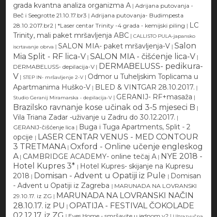
grada kvantna analiza organizma A
|
Adrijana putovanja -
Beč i Seegrotte 21.10.17.br3
|
Adrijana putovanja- Budimpesta
LC
28.10.2017.br2
|
*Laser centar Trinity -4 grada - kemijski piling
|
Trinity, mali paket mršavljenja ABC
|
CALLISTO PULA-japansko
Salon
SALON MIA- paket mršavljenja-V
|
|
iscrtavanje obrva
Mia Split - RF lica-V
SALON MIA - čišćenje lica-V
|
|
DERMABELUSS- pedikura-
DERMABELUSS- depilacija-V
|
V
Odmor u Tuheljskim Toplicama u
|
|
STEP IN- mršavljenje 2-V
Apartmanima Huško-V
BLED & VINTGAR 28.10.2017.
|
|
GERANIJ- RF+masaža
|
|
Studio Geranij Miramarska - depilacija-V
Brazilsko ravnanje kose učinak od 3-5 mjeseci B
|
Vila Triana Zadar -uživanje u Zadru do 30.12.2017.
|
Buga i Tuga Apartments, Split - 2
GERANIJ-čišćenje lica
|
LASER CENTAR VENUS - MED CONTOUR
opcije
|
3 TRETMANA
Oxford - Online učenje engleskog
|
A
NYE 2018 -
CAMBRIDGE ACADEMY- online tečaj A
|
|
Hotel Kupres 3*
Hotel Kupres- skijanje na Kupresu
|
Domisan - Advent u Opatiji iz Pule
2018
Domisan
|
|
- Advent u Opatiji iz Zagreba
|
MARUNADA NA LOVRANSKI
MARUNADA NA LOVRANSKI NAČIN
29.10.17. iz ZG
|
28.10.17. iz PU
OPATIJA - FESTIVAL ČOKOLADE
|
02.12.17. iz ZG
|
Eves Home - smršavite u jednom v2
|
Ultrazvučna