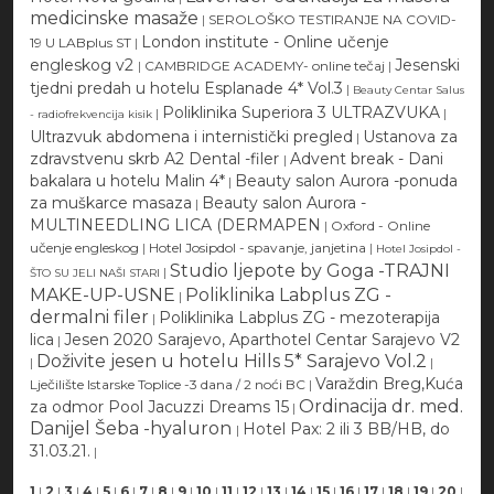
medicinske masaže
|
SEROLOŠKO TESTIRANJE NA COVID-
London institute - Online učenje
19 U LABplus ST
|
engleskog v2
Jesenski
|
CAMBRIDGE ACADEMY- online tečaj
|
tjedni predah u hotelu Esplanade 4* Vol.3
|
Beauty Centar Salus
Poliklinika Superiora 3 ULTRAZVUKA
|
|
- radiofrekvencija kisik
Ultrazvuk abdomena i internistički pregled
Ustanova za
|
zdravstvenu skrb A2 Dental -filer
Advent break - Dani
|
bakalara u hotelu Malin 4*
Beauty salon Aurora -ponuda
|
za muškarce masaza
Beauty salon Aurora -
|
MULTINEEDLING LICA (DERMAPEN
|
Oxford - Online
učenje engleskog
|
Hotel Josipdol - spavanje, janjetina
|
Hotel Josipdol -
Studio ljepote by Goga -TRAJNI
|
ŠTO SU JELI NAŠI STARI
MAKE-UP-USNE
Poliklinika Labplus ZG -
|
dermalni filer
Poliklinika Labplus ZG - mezoterapija
|
lica
Jesen 2020 Sarajevo, Aparthotel Centar Sarajevo V2
|
Doživite jesen u hotelu Hills 5* Sarajevo Vol.2
|
|
Varaždin Breg,Kuća
Lječilište Istarske Toplice -3 dana / 2 noći BC
|
Ordinacija dr. med.
za odmor Pool Jacuzzi Dreams 15
|
Danijel Šeba -hyaluron
Hotel Pax: 2 ili 3 BB/HB, do
|
31.03.21.
|
1
|
2
|
3
|
4
|
5
|
6
|
7
|
8
|
9
|
10
|
11
|
12
|
13
|
14
|
15
|
16
|
17
|
18
|
19
|
20
|