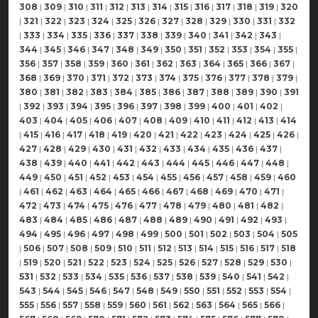
308
|
309
|
310
|
311
|
312
|
313
|
314
|
315
|
316
|
317
|
318
|
319
|
320
|
321
|
322
|
323
|
324
|
325
|
326
|
327
|
328
|
329
|
330
|
331
|
332
|
333
|
334
|
335
|
336
|
337
|
338
|
339
|
340
|
341
|
342
|
343
|
344
|
345
|
346
|
347
|
348
|
349
|
350
|
351
|
352
|
353
|
354
|
355
|
356
|
357
|
358
|
359
|
360
|
361
|
362
|
363
|
364
|
365
|
366
|
367
|
368
|
369
|
370
|
371
|
372
|
373
|
374
|
375
|
376
|
377
|
378
|
379
|
380
|
381
|
382
|
383
|
384
|
385
|
386
|
387
|
388
|
389
|
390
|
391
|
392
|
393
|
394
|
395
|
396
|
397
|
398
|
399
|
400
|
401
|
402
|
403
|
404
|
405
|
406
|
407
|
408
|
409
|
410
|
411
|
412
|
413
|
414
|
415
|
416
|
417
|
418
|
419
|
420
|
421
|
422
|
423
|
424
|
425
|
426
|
427
|
428
|
429
|
430
|
431
|
432
|
433
|
434
|
435
|
436
|
437
|
438
|
439
|
440
|
441
|
442
|
443
|
444
|
445
|
446
|
447
|
448
|
449
|
450
|
451
|
452
|
453
|
454
|
455
|
456
|
457
|
458
|
459
|
460
|
461
|
462
|
463
|
464
|
465
|
466
|
467
|
468
|
469
|
470
|
471
|
472
|
473
|
474
|
475
|
476
|
477
|
478
|
479
|
480
|
481
|
482
|
483
|
484
|
485
|
486
|
487
|
488
|
489
|
490
|
491
|
492
|
493
|
494
|
495
|
496
|
497
|
498
|
499
|
500
|
501
|
502
|
503
|
504
|
505
|
506
|
507
|
508
|
509
|
510
|
511
|
512
|
513
|
514
|
515
|
516
|
517
|
518
|
519
|
520
|
521
|
522
|
523
|
524
|
525
|
526
|
527
|
528
|
529
|
530
|
531
|
532
|
533
|
534
|
535
|
536
|
537
|
538
|
539
|
540
|
541
|
542
|
543
|
544
|
545
|
546
|
547
|
548
|
549
|
550
|
551
|
552
|
553
|
554
|
555
|
556
|
557
|
558
|
559
|
560
|
561
|
562
|
563
|
564
|
565
|
566
|