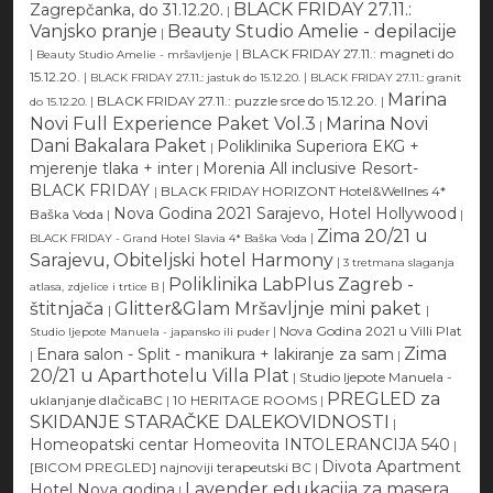
BLACK FRIDAY 27.11.:
Zagrepčanka, do 31.12.20.
|
Vanjsko pranje
Beauty Studio Amelie - depilacije
|
|
|
BLACK FRIDAY 27.11.: magneti do
Beauty Studio Amelie - mršavljenje
15.12.20.
|
|
BLACK FRIDAY 27.11.: jastuk do 15.12.20.
BLACK FRIDAY 27.11.: granit
Marina
|
BLACK FRIDAY 27.11.: puzzle srce do 15.12.20.
|
do 15.12.20.
Novi Full Experience Paket Vol.3
Marina Novi
|
Dani Bakalara Paket
Poliklinika Superiora EKG +
|
mjerenje tlaka + inter
Morenia All inclusive Resort-
|
BLACK FRIDAY
|
BLACK FRIDAY HORIZONT Hotel&Wellnes 4*
Nova Godina 2021 Sarajevo, Hotel Hollywood
Baška Voda
|
|
Zima 20/21 u
|
BLACK FRIDAY - Grand Hotel Slavia 4* Baška Voda
Sarajevu, Obiteljski hotel Harmony
|
3 tretmana slaganja
Poliklinika LabPlus Zagreb -
|
atlasa, zdjelice i trtice B
štitnjača
Glitter&Glam Mršavljnje mini paket
|
|
|
Nova Godina 2021 u Villi Plat
Studio ljepote Manuela - japansko ili puder
Zima
Enara salon - Split - manikura + lakiranje za sam
|
|
20/21 u Aparthotelu Villa Plat
|
Studio ljepote Manuela -
PREGLED za
uklanjanje dlačicaBC
|
10 HERITAGE ROOMS
|
SKIDANJE STARAČKE DALEKOVIDNOSTI
|
Homeopatski centar Homeovita INTOLERANCIJA 540
|
Divota Apartment
[BICOM PREGLED] najnoviji terapeutski BC
|
Lavender edukacija za masera
Hotel Nova godina
|