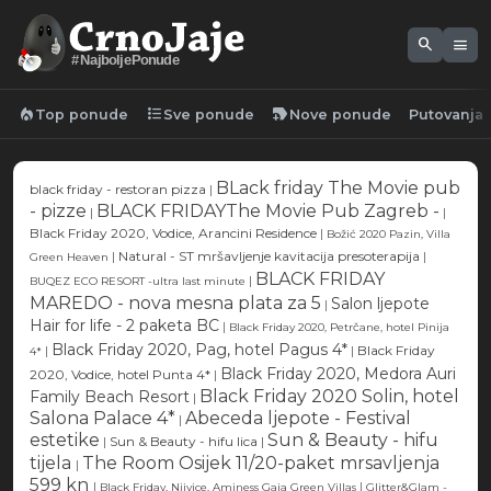
search
menu
#NajboljePonude
local_fire_department
format_list_bulleted
new_label
Top ponude
Sve ponude
Nove ponude
Putovanja
BLack friday The Movie pub
black friday - restoran pizza
|
- pizze
BLACK FRIDAYThe Movie Pub Zagreb -
|
|
Black Friday 2020, Vodice, Arancini Residence
|
Božić 2020 Pazin, Villa
|
Natural - ST mršavljenje kavitacija presoterapija
|
Green Heaven
BLACK FRIDAY
|
BUQEZ ECO RESORT -ultra last minute
MAREDO - nova mesna plata za 5
Salon ljepote
|
Hair for life - 2 paketa BC
|
Black Friday 2020, Petrčane, hotel Pinija
Black Friday 2020, Pag, hotel Pagus 4*
|
|
Black Friday
4*
Black Friday 2020, Medora Auri
2020, Vodice, hotel Punta 4*
|
Black Friday 2020 Solin, hotel
Family Beach Resort
|
Salona Palace 4*
Abeceda ljepote - Festival
|
estetike
Sun & Beauty - hifu
|
Sun & Beauty - hifu lica
|
tijela
The Room Osijek 11/20-paket mrsavljenja
|
599 kn
|
|
Black Friday, Njivice, Aminess Gaia Green Villas
Glitter&Glam -