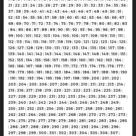
21
|
22
|
23
|
24
|
25
|
26
|
27
|
28
|
29
|
30
|
31
|
32
|
33
|
34
|
35
|
36
|
37
|
38
|
39
|
40
|
41
|
42
|
43
|
44
|
45
|
46
|
47
|
48
|
49
|
50
|
51
|
52
|
53
|
54
|
55
|
56
|
57
|
58
|
59
|
60
|
61
|
62
|
63
|
64
|
65
|
66
|
67
|
68
|
69
|
70
|
71
|
72
|
73
|
74
|
75
|
76
|
77
|
78
|
79
|
80
|
81
|
82
|
83
|
84
|
85
|
86
|
87
|
88
|
89
|
90
|
91
|
92
|
93
|
94
|
95
|
96
|
97
|
98
|
99
|
100
|
101
|
102
|
103
|
104
|
105
|
106
|
107
|
108
|
109
|
110
|
111
|
112
|
113
|
114
|
115
|
116
|
117
|
118
|
119
|
120
|
121
|
122
|
123
|
124
|
125
|
126
|
127
|
128
|
129
|
130
|
131
|
132
|
133
|
134
|
135
|
136
|
137
|
138
|
139
|
140
|
141
|
142
|
143
|
144
|
145
|
146
|
147
|
148
|
149
|
150
|
151
|
152
|
153
|
154
|
155
|
156
|
157
|
158
|
159
|
160
|
161
|
162
|
163
|
164
|
165
|
166
|
167
|
168
|
169
|
170
|
171
|
172
|
173
|
174
|
175
|
176
|
177
|
178
|
179
|
180
|
181
|
182
|
183
|
184
|
185
|
186
|
187
|
188
|
189
|
190
|
191
|
192
|
193
|
194
|
195
|
196
|
197
|
198
|
199
|
200
|
201
|
202
|
203
|
204
|
205
|
206
|
207
|
208
|
209
|
210
|
211
|
212
|
213
|
214
|
215
|
216
|
217
|
218
|
219
|
220
|
221
|
222
|
223
|
224
|
225
|
226
|
227
|
228
|
229
|
230
|
231
|
232
|
233
|
234
|
235
|
236
|
237
|
238
|
239
|
240
|
241
|
242
|
243
|
244
|
245
|
246
|
247
|
248
|
249
|
250
|
251
|
252
|
253
|
254
|
255
|
256
|
257
|
258
|
259
|
260
|
261
|
262
|
263
|
264
|
265
|
266
|
267
|
268
|
269
|
270
|
271
|
272
|
273
|
274
|
275
|
276
|
277
|
278
|
279
|
280
|
281
|
282
|
283
|
284
|
285
|
286
|
287
|
288
|
289
|
290
|
291
|
292
|
293
|
294
|
295
|
296
|
297
|
298
|
299
|
300
|
301
|
302
|
303
|
304
|
305
|
306
|
307
|