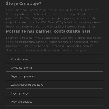
Što je Crno Jaje?
Crno Jaje je No. 1 portal za grupnu kupnju u Hrvatskoj! Garantira
Vam popuste do 90%, te dodatne popuste za svoje Newsletter
pretplatnike. Crno Jaje je jedinstveno jer njegove ponude možete
vidjeti i na televiziji - NovaTV i DomaTV, plaćati na više rata, putem
telefona i u našem dućanu u Vlaškoj 63 u Zagrebu! Posjetite nas!
Postanite naš partner, kontaktirajte nas!
Promovirajte se na TV-u, budite ispred Vaše konkurencije, budite dio
CrnoJaje.hr projekta! Model suradnje se temelji na promociji Vašeg
proizvoda ili usluge na televiziji, internetu, Facebooku i ostalim
društvenim i mobilnim platformama te našoj mailing listi...
Kako kupovati
Uvjeti korištenja
Sigurnost plaćanja
Zaštita osobnih podataka
Uvjeti prodaje
Pravila o povratu