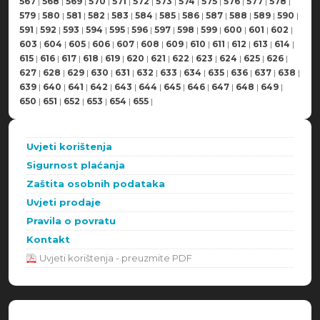
567
|
568
|
569
|
570
|
571
|
572
|
573
|
574
|
575
|
576
|
577
|
578
|
579
|
580
|
581
|
582
|
583
|
584
|
585
|
586
|
587
|
588
|
589
|
590
|
591
|
592
|
593
|
594
|
595
|
596
|
597
|
598
|
599
|
600
|
601
|
602
|
603
|
604
|
605
|
606
|
607
|
608
|
609
|
610
|
611
|
612
|
613
|
614
|
615
|
616
|
617
|
618
|
619
|
620
|
621
|
622
|
623
|
624
|
625
|
626
|
627
|
628
|
629
|
630
|
631
|
632
|
633
|
634
|
635
|
636
|
637
|
638
|
639
|
640
|
641
|
642
|
643
|
644
|
645
|
646
|
647
|
648
|
649
|
650
|
651
|
652
|
653
|
654
|
655
|
Uvjeti korištenja
Sigurnost plaćanja
Zaštita osobnih podataka
Uvjeti prodaje
Pravila o povratu
Kontakt
Uvjeti korištenja - preuzmite PDF