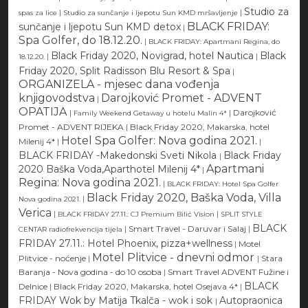
Studio za
|
|
spas za lice
Studio za sunčanje i ljepotu Sun KMD mršavljenje
BLACK FRIDAY:
sunčanje i ljepotu Sun KMD detox
|
Spa Golfer, do 18.12.20.
|
BLACK FRIDAY: Apartmani Regina, do
Black Friday 2020, Novigrad, hotel Nautica
Black
|
|
18.12.20.
Friday 2020, Split Radisson Blu Resort & Spa
|
ORGANIZELA - mjesec dana vođenja
knjigovodstva
Darojković Promet - ADVENT
|
OPATIJA
|
|
Darojković
Family Weekend Getaway u hotelu Malin 4*
Promet - ADVENT RIJEKA
|
Black Friday 2020, Makarska, hotel
Hotel Spa Golfer: Nova godina 2021.
Milenij 4*
|
|
BLACK FRIDAY -Makedonski Sveti Nikola
Black Friday
|
Apartmani
2020 Baška Voda,Aparthotel Milenij 4*
|
Regina: Nova godina 2021.
|
BLACK FRIDAY: Hotel Spa Golfer
Black Friday 2020, Baška Voda, Villa
|
Nova godina 2021.
Verica
|
|
BLACK FRIDAY 27.11.: CJ Premium Bilić Vision
SPLIT STYLE
BLACK
|
Smart Travel - Daruvar i Salaj
|
CENTAR radiofrekvencija tijela
FRIDAY 27.11.: Hotel Phoenix, pizza+wellness
|
Motel
Motel Plitvice - dnevni odmor
Plitvice - noćenje
|
|
Stara
Baranja - Nova godina - do 10 osoba
|
Smart Travel ADVENT Fužine i
BLACK
Delnice
|
Black Friday 2020, Makarska, hotel Osejava 4*
|
FRIDAY Wok by Matija Tkalča - wok i sok
Autopraonica
|