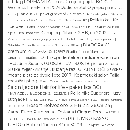
od 1kg
FORMA VITA - masaža cijelog tijela BC
CJP,
|
|
Wellness Family Fun 2024,Vodice,hotel Olympia
|
GEK-servis
|
LabPlus ZG-paket ginekoloških briseva
|
klime
Početak Ljeta 2026 u La
Poliklinika Life
|
|
Luna Hotelu 4* Vol.2
Hotel Sport 4* - vikendi novo BC
lice peel
|
|
ELLE salon za njegu
Hotel Kaneo 4* Novalja-do 01.07.2021.br2
Camping Plitvice: 2 BB, do 20.12.
tijela i lica -masaže
|
|
Touch
|
|
Varazdin -paket mrsavljenje jesen 2018
Hotel Luka - 9 mjesec tv ponuda
DIADORA CJ
|
Primitivo Gundulićeva -plata za 2 za samo 66 kn!
premium:21.04.--22.05.
|
25597 Studio ljepote Manuela -
Ordinacija dentalne medicine -premium
uklanjanje dlačica
|
H.Jadran Šibenik 03.08.18. i 07.-13.08.18.
Salon za pse
|
|
Slatke zvijeri- šišanje , kupanje rez
GLADNE OČI Savska-
|
mesna plata za dvoje ljeto 2017
Kozmetički salon Talija -
|
masaža i piling
|
|
Studio Tropic - ruski volumen trepavica i obrve
Salon ljepote Hair for life - paket lica BC
|
Poliklinika Superiora - uzv
MARIAZELL & LEOBEN 2. i 22.12.18.
|
štitnjače
|
|
HOTEL ADMIRAL - Vinkovci zima u Slavoniji BC
Resort Funtana
Resort Belvedere: 2 HB 22.-26.08.24
|
|
07.-09.07.23.
Carpe Diem Putovanja - Toskana i Cinque Terre
|
MEDENA
PREDIVNO KASNO
|
HOTEL - ALL INCLUSIVE proljece 25 br2
LJETO u Hotelu Phoenix 4* do 30.09.
|
Calypso - Advent