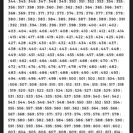
344
|
345
|
346
|
347
|
348
|
349
|
350
|
351
|
352
|
353
|
354
|
355
|
356
|
357
|
358
|
359
|
360
|
361
|
362
|
363
|
364
|
365
|
366
|
367
|
368
|
369
|
370
|
371
|
372
|
373
|
374
|
375
|
376
|
377
|
378
|
379
|
380
|
381
|
382
|
383
|
384
|
385
|
386
|
387
|
388
|
389
|
390
|
391
|
392
|
393
|
394
|
395
|
396
|
397
|
398
|
399
|
400
|
401
|
402
|
403
|
404
|
405
|
406
|
407
|
408
|
409
|
410
|
411
|
412
|
413
|
414
|
415
|
416
|
417
|
418
|
419
|
420
|
421
|
422
|
423
|
424
|
425
|
426
|
427
|
428
|
429
|
430
|
431
|
432
|
433
|
434
|
435
|
436
|
437
|
438
|
439
|
440
|
441
|
442
|
443
|
444
|
445
|
446
|
447
|
448
|
449
|
450
|
451
|
452
|
453
|
454
|
455
|
456
|
457
|
458
|
459
|
460
|
461
|
462
|
463
|
464
|
465
|
466
|
467
|
468
|
469
|
470
|
471
|
472
|
473
|
474
|
475
|
476
|
477
|
478
|
479
|
480
|
481
|
482
|
483
|
484
|
485
|
486
|
487
|
488
|
489
|
490
|
491
|
492
|
493
|
494
|
495
|
496
|
497
|
498
|
499
|
500
|
501
|
502
|
503
|
504
|
505
|
506
|
507
|
508
|
509
|
510
|
511
|
512
|
513
|
514
|
515
|
516
|
517
|
518
|
519
|
520
|
521
|
522
|
523
|
524
|
525
|
526
|
527
|
528
|
529
|
530
|
531
|
532
|
533
|
534
|
535
|
536
|
537
|
538
|
539
|
540
|
541
|
542
|
543
|
544
|
545
|
546
|
547
|
548
|
549
|
550
|
551
|
552
|
553
|
554
|
555
|
556
|
557
|
558
|
559
|
560
|
561
|
562
|
563
|
564
|
565
|
566
|
567
|
568
|
569
|
570
|
571
|
572
|
573
|
574
|
575
|
576
|
577
|
578
|
579
|
580
|
581
|
582
|
583
|
584
|
585
|
586
|
587
|
588
|
589
|
590
|
591
|
592
|
593
|
594
|
595
|
596
|
597
|
598
|
599
|
600
|
601
|
602
|
603
|
604
|
605
|
606
|
607
|
608
|
609
|
610
|
611
|
612
|
613
|
614
|