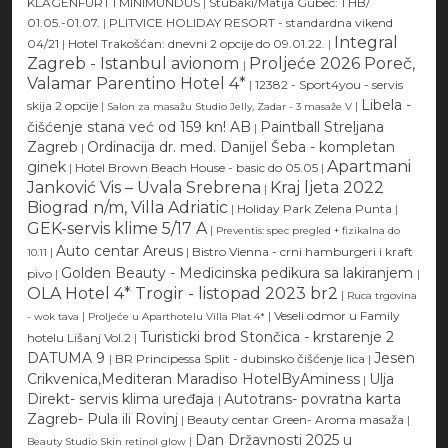
KLAGENFURT I MINIMUNDUS
|
Stubaki/Matija Gubec: 1 HB/
01.05.-01.07.
|
PLITVICE HOLIDAY RESORT - standardna vikend
Integral
04/21
|
Hotel Trakošćan: dnevni 2 opcije do 09.01.22.
|
Zagreb - Istanbul avionom
Proljeće 2026 Poreč,
|
Valamar Parentino Hotel 4*
|
12382 - Sport4you - servis
Libela -
skija 2 opcije
|
|
Salon za masažu Studio Jelly, Zadar - 3 masaže V
čišćenje stana već od 159 kn! AB
Paintball Streljana
|
Zagreb
Ordinacija dr. med. Danijel Šeba - kompletan
|
Apartmani
ginek
|
Hotel Brown Beach House - basic do 05.05
|
Janković Vis – Uvala Srebrena
Kraj ljeta 2022
|
Biograd n/m, Villa Adriatic
|
Holiday Park Zelena Punta
|
GEK-servis klime 5/17 A
|
Preventis: spec pregled + fizikalna do
Auto centar Areus
|
|
Bistro Vienna - crni hamburgeri i kraft
10.11
Golden Beauty - Medicinska pedikura sa lakiranjem
pivo
|
|
OLA Hotel 4* Trogir - listopad 2023 br2
|
Ruca trgovina
|
|
Veseli odmor u Family
- wok tava
Proljeće u Aparthotelu Villa Plat 4*
Turisticki brod Stončica - krstarenje 2
hotelu Lišanj Vol.2
|
DATUMA 9
Jesen
|
BR Principessa Split - dubinsko čišćenje lica
|
Crikvenica,Mediteran Maradiso HotelByAminess
Ulja
|
Direkt- servis klima uređaja
Autotrans- povratna karta
|
Zagreb- Pula ili Rovinj
|
Beauty centar Green- Aroma masaža
|
Dan Državnosti 2025 u
|
Beauty Studio Skin retinol glow