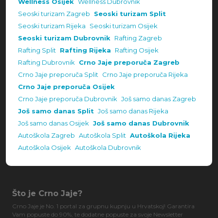
Wellness Osijek
Wellness Dubrovnik
Seoski turizam Zagreb
Seoski turizam Split
Seoski turizam Rijeka
Seoski turizam Osijek
Seoski turizam Dubrovnik
Rafting Zagreb
Rafting Split
Rafting Rijeka
Rafting Osijek
Rafting Dubrovnik
Crno Jaje preporuča Zagreb
Crno Jaje preporuča Split
Crno Jaje preporuča Rijeka
Crno Jaje preporuča Osijek
Crno Jaje preporuča Dubrovnik
Još samo danas Zagreb
Još samo danas Split
Još samo danas Rijeka
Još samo danas Osijek
Još samo danas Dubrovnik
Autoškola Zagreb
Autoškola Split
Autoškola Rijeka
Autoškola Osijek
Autoškola Dubrovnik
Što je Crno Jaje?
Crno Jaje je No. 1 portal za grupnu kupnju u Hrvatskoj! Garantira
Vam popuste do 90%, te dodatne popuste za svoje Newsletter