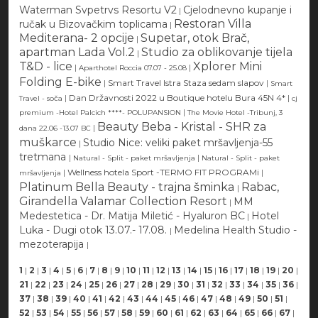
Waterman Svpetrvs Resortu V2
Cjelodnevno kupanje i
|
Restoran Villa
ručak u Bizovačkim toplicama
|
Mediterana- 2 opcije
Supetar, otok Brač,
|
apartman Lada Vol.2
Studio za oblikovanje tijela
|
T&D - lice
Xplorer Mini
|
|
Aparthotel Roccia 07.07 - 25.08
Folding E-bike
|
Smart Travel Istra Staza sedam slapov
|
Smart
|
Dan Državnosti 2022 u Boutique hotelu Bura 45N 4*
|
Travel - soča
cj
|
premium -Hotel Palcich ****- POLUPANSION
The Movie Hotel -Tribunj, 3
Beauty Beba - Kristal - SHR za
|
dana 22.06 -13.07 BC
muškarce
Studio Nice: veliki paket mršavljenja-55
|
tretmana
|
|
Natural - Split - paket mršavljenja
Natural - Split - paket
|
Wellness hotela Sport -TERMO FIT PROGRAMi
|
mršavljenja
Platinum Bella Beauty - trajna šminka
Rabac,
|
Girandella Valamar Collection Resort
MM
|
Medestetica - Dr. Matija Miletić - Hyaluron BC
Hotel
|
Luka - Dugi otok 13.07.- 17.08.
Medelina Health Studio -
|
mezoterapija
|
1
|
2
|
3
|
4
|
5
|
6
|
7
|
8
|
9
|
10
|
11
|
12
|
13
|
14
|
15
|
16
|
17
|
18
|
19
|
20
|
21
|
22
|
23
|
24
|
25
|
26
|
27
|
28
|
29
|
30
|
31
|
32
|
33
|
34
|
35
|
36
|
37
|
38
|
39
|
40
|
41
|
42
|
43
|
44
|
45
|
46
|
47
|
48
|
49
|
50
|
51
|
52
|
53
|
54
|
55
|
56
|
57
|
58
|
59
|
60
|
61
|
62
|
63
|
64
|
65
|
66
|
67
|