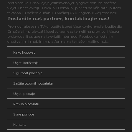
pretplatnike. Crno Jaje je jedinstveno jer njegove ponude možete
vidjeti i na televiziji - NovaTV i DomaTV, plaćati na više rata, putem
telefona i u našem dućanu u Vlaškoj 63 u Zagrebu! Posjetite nas!
Postanite naš partner, kontaktirajte nas!
Promovirajte se na TV-u, budite ispred Vaše konkurencije, budite dio
CrnoJaje.hr projekta! Model suradnje se temelji na promociji Vašeg
proizvoda ili usluge na televiziji, internetu, Facebooku i ostalim
društvenim i mobilnim platformama te našoj mailing listi...
Kako kupovati
Uvjeti korištenja
Sigurnost plaćanja
Zaštita osobnih podataka
Uvjeti prodaje
Pravila o povratu
Stare ponude
Kontakt