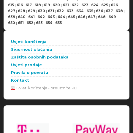
615
|
616
|
617
|
618
|
619
|
620
|
621
|
622
|
623
|
624
|
625
|
626
|
627
|
628
|
629
|
630
|
631
|
632
|
633
|
634
|
635
|
636
|
637
|
638
|
639
|
640
|
641
|
642
|
643
|
644
|
645
|
646
|
647
|
648
|
649
|
650
|
651
|
652
|
653
|
654
|
655
|
Uvjeti korištenja
Sigurnost plaćanja
Zaštita osobnih podataka
Uvjeti prodaje
Pravila o povratu
Kontakt
Uvjeti korištenja - preuzmite PDF
Načini plaćanja