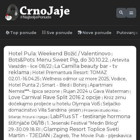
search
menu
#NajboljePonude
local_fire_department
format_list_bulleted
new_label
Top ponude
Sve ponude
Nove ponude
Putovanja
Hotel Pula: Weekend Božić / Valentinovo
|
Bots&Pots: Menu Sweet Pig, do 30.10.22.
Artevita
|
La Camilla beauty bar - tv
Varaždin - lice 08/22
|
reklama
Hotel Premantura Resort: TOMAZ
|
02.01.-16.04.25
Wellness odmor uz more 2025, Vodice,
|
Hotel Punta 2
Smart - Bled i Bohinj
Apartmani
|
|
Nemira***- špica sezone
Rujan 2024 u Gava Waterman
|
|
Love Carnival Rave Split 2016 2 opcije
Kroz zimu
|
dočekajmo proljeće u hotelu Olympia Vol5
Seljačko
|
domaćinstvo Villa Sandrina -jesen
|
Frizerski studio Kiss -
LabPlus ST - testiranje hormona
šišanje, frizura i njega
|
štitnjače 06/18
1. Jesenski Festival "Medin Brlog"
|
Glamping Resort Toplice Sveti
29.-30.09.18.RI
|
Martin - TJEDAN
Zagreb, The Movie Pub - pljeskavica
|